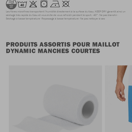
Les fibres microfines transportent l'humidité directement à la surface du tissu. KEEP DRY garantit ainsi un
séchage très rapide du tissu et vous évite de vous refroidir pendant le sport.
40°
Ne pas blanchir
Séchage à basse température
Repassage à basse température
Ne pas nettoyer à sec
PRODUITS ASSORTIS POUR MAILLOT
DYNAMIC MANCHES COURTES