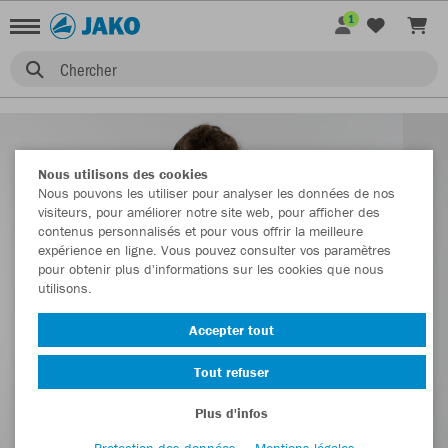
1
Chercher
Nous utilisons des cookies
Nous pouvons les utiliser pour analyser les données de nos
visiteurs, pour améliorer notre site web, pour afficher des
contenus personnalisés et pour vous offrir la meilleure
expérience en ligne. Vous pouvez consulter vos paramètres
pour obtenir plus d'informations sur les cookies que nous
utilisons.
Accepter tout
Tout refuser
Plus d'infos
Protection des données
Mentions légales