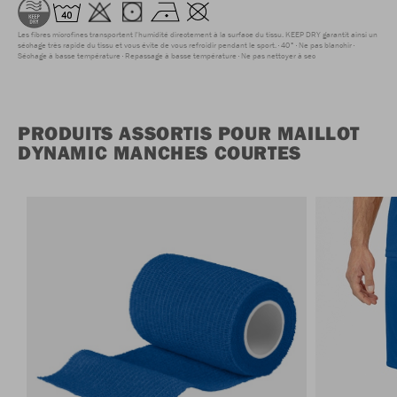
Les fibres microfines transportent l'humidité directement à la surface du tissu. KEEP DRY garantit ainsi un
séchage très rapide du tissu et vous évite de vous refroidir pendant le sport.
40°
Ne pas blanchir
Séchage à basse température
Repassage à basse température
Ne pas nettoyer à sec
PRODUITS ASSORTIS POUR MAILLOT
DYNAMIC MANCHES COURTES