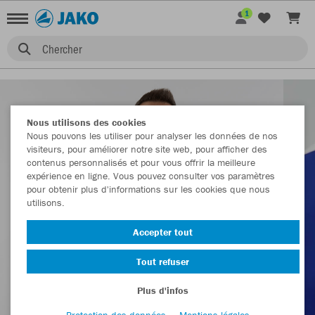
1
Chercher
Nous utilisons des cookies
Nous pouvons les utiliser pour analyser les données de nos
visiteurs, pour améliorer notre site web, pour afficher des
contenus personnalisés et pour vous offrir la meilleure
expérience en ligne. Vous pouvez consulter vos paramètres
pour obtenir plus d'informations sur les cookies que nous
utilisons.
Accepter tout
Tout refuser
Plus d'infos
Protection des données
Mentions légales