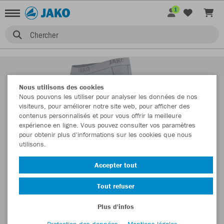
1
Chercher
Nous utilisons des cookies
Nous pouvons les utiliser pour analyser les données de nos
visiteurs, pour améliorer notre site web, pour afficher des
contenus personnalisés et pour vous offrir la meilleure
expérience en ligne. Vous pouvez consulter vos paramètres
pour obtenir plus d'informations sur les cookies que nous
utilisons.
Accepter tout
Tout refuser
Plus d'infos
Protection des données
Mentions légales