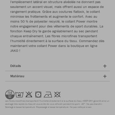
l'empiècement latéral en structure alvéolée ne donnent pas
seulement un accent visuel, mais offrent aussi un espace de
rangement pratique. Grâce aux coutures flatlock, le collant
minimise les frottements et augmente le confort. Avec au
moins 50 % de polyester recyclé, le collant Power montre
notre engagement pour des vêtements de sport durables. La
fonction Keep Dry te garde agréablement au sec pendant
chaque entraînement. Les fibres microfines transportent
l'humidité directement à la surface du tissu. Commandez dès
maintenant votre collant Power dans la boutique en ligne
JAKO !
Détails
Matériau
Les fibres microfines transportent l'humidité directement à la surface du tissu. KEEP DRY garantit ainsi un
séchage très rapide du tissu et vous évite de vous refroidir pendant le sport.
40°
Ne pas blanchir
Séchage à basse température
Repassage à basse température
Ne pas nettoyer à sec