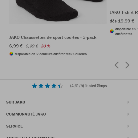
JAKO T-shirt 
dès 19,99 €
disponible en 
différentes
JAKO Chaussettes de sport courtes - 3-pack
6,99 €
9,99 €
30 %
disponible en 2 couleurs différentes
2 Couleurs
(
4,61
/5) Trusted Shops
SUR JAKO
COMMUNAUTÉ JAKO
SERVICE
ANNULER LA COMMANDE