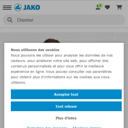
1
Chercher
Nous utilisons des cookies
Nous pouvons les utiliser pour analyser les données de nos
visiteurs, pour améliorer notre site web, pour afficher des
contenus personnalisés et pour vous offrir la meilleure
expérience en ligne. Vous pouvez consulter vos paramètres
pour obtenir plus d'informations sur les cookies que nous
utilisons.
Accepter tout
Tout refuser
Plus d'infos
Protection des données
Mentions légales