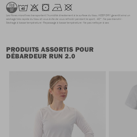
Les fibres microfines transportent l'humidité directement à la surface du tissu. KEEP DRY garantit ainsi un
séchage très rapide du tissu et vous évite de vous refroidir pendant le sport.
40°
Ne pas blanchir
Séchage à basse température
Repassage à basse température
Ne pas nettoyer à sec
PRODUITS ASSORTIS POUR
DÉBARDEUR RUN 2.0