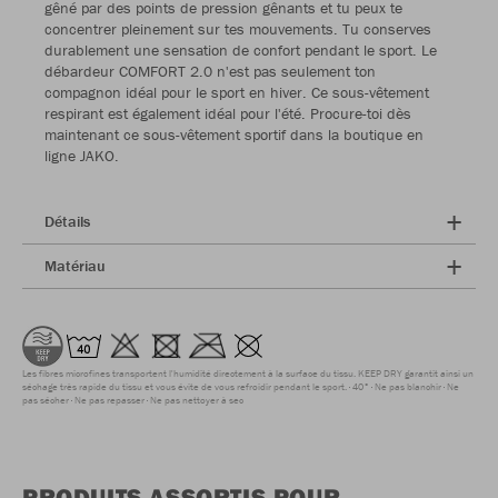
gêné par des points de pression gênants et tu peux te
concentrer pleinement sur tes mouvements. Tu conserves
durablement une sensation de confort pendant le sport. Le
débardeur COMFORT 2.0 n'est pas seulement ton
compagnon idéal pour le sport en hiver. Ce sous-vêtement
respirant est également idéal pour l'été. Procure-toi dès
maintenant ce sous-vêtement sportif dans la boutique en
ligne JAKO.
Détails
Matériau
Les fibres microfines transportent l'humidité directement à la surface du tissu. KEEP DRY garantit ainsi un
séchage très rapide du tissu et vous évite de vous refroidir pendant le sport.
40°
Ne pas blanchir
Ne
pas sécher
Ne pas repasser
Ne pas nettoyer à sec
PRODUITS ASSORTIS POUR