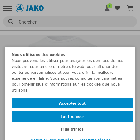
1
Chercher
Nous utilisons des cookies
Nous pouvons les utiliser pour analyser les données de nos
visiteurs, pour améliorer notre site web, pour afficher des
contenus personnalisés et pour vous offrir la meilleure
expérience en ligne. Vous pouvez consulter vos paramètres
pour obtenir plus d'informations sur les cookies que nous
utilisons.
Accepter tout
Tout refuser
Plus d'infos
Protection des données
Mentions légales