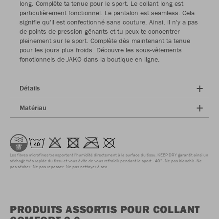
long. Complète ta tenue pour le sport. Le collant long est
particulièrement fonctionnel. Le pantalon est seamless. Cela
signifie qu'il est confectionné sans couture. Ainsi, il n'y a pas
de points de pression gênants et tu peux te concentrer
pleinement sur le sport. Complète dès maintenant ta tenue
pour les jours plus froids. Découvre les sous-vêtements
fonctionnels de JAKO dans la boutique en ligne.
Détails
Matériau
Les fibres microfines transportent l'humidité directement à la surface du tissu. KEEP DRY garantit ainsi un
séchage très rapide du tissu et vous évite de vous refroidir pendant le sport.
40°
Ne pas blanchir
Ne
pas sécher
Ne pas repasser
Ne pas nettoyer à sec
PRODUITS ASSORTIS POUR COLLANT