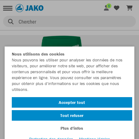
1
Chercher
Nous utilisons des cookies
Nous pouvons les utiliser pour analyser les données de nos
visiteurs, pour améliorer notre site web, pour afficher des
contenus personnalisés et pour vous offrir la meilleure
expérience en ligne. Vous pouvez consulter vos paramètres
pour obtenir plus d'informations sur les cookies que nous
utilisons.
Accepter tout
Tout refuser
Plus d'infos
Protection des données
Mentions légales