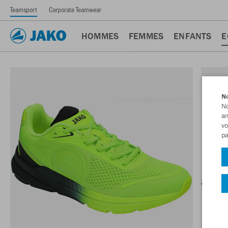
Teamsport
Corporate Teamwear
HOMMES
FEMMES
ENFANTS
E
No
No
am
vo
pa