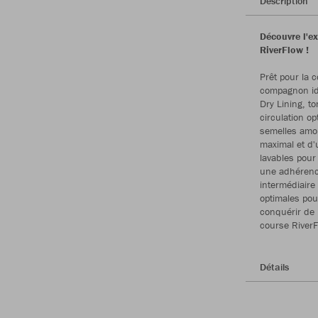
Description
Découvre l'e
RiverFlow !
Prêt pour la 
compagnon idé
Dry Lining, t
circulation op
semelles amor
maximal et d'
lavables pour
une adhérence
intermédiaire
optimales pour
conquérir de
course RiverF
Détails