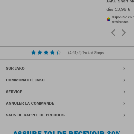
JAKO Short M
dès 13,99 €
disponible en 
différentes
(
4,61
/5) Trusted Shops
SUR JAKO
COMMUNAUTÉ JAKO
SERVICE
ANNULER LA COMMANDE
SACS DE RAPPEL DE PRODUITS
ASSURE-TOI DE RECEVOIR 30%