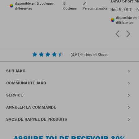
JAKO Short M
disponible en 5 couleurs
5
différentes
Couleurs
Personnalisable
dès 9,79 €
1
disponible en 
différentes
(
4,61
/5) Trusted Shops
SUR JAKO
COMMUNAUTÉ JAKO
SERVICE
ANNULER LA COMMANDE
SACS DE RAPPEL DE PRODUITS
ASSURE-TOI DE RECEVOIR 30%