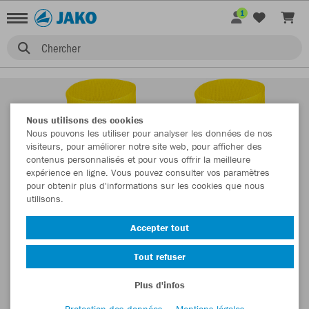
1
Chercher
Nous utilisons des cookies
Nous pouvons les utiliser pour analyser les données de nos
visiteurs, pour améliorer notre site web, pour afficher des
contenus personnalisés et pour vous offrir la meilleure
expérience en ligne. Vous pouvez consulter vos paramètres
pour obtenir plus d'informations sur les cookies que nous
utilisons.
Accepter tout
Tout refuser
Plus d'infos
Protection des données
Mentions légales