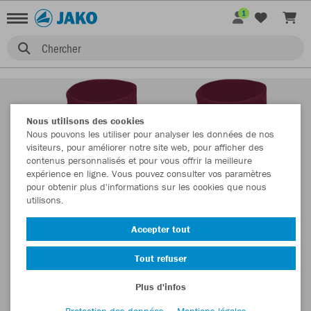
1
Chercher
Nous utilisons des cookies
Nous pouvons les utiliser pour analyser les données de nos
visiteurs, pour améliorer notre site web, pour afficher des
contenus personnalisés et pour vous offrir la meilleure
expérience en ligne. Vous pouvez consulter vos paramètres
pour obtenir plus d'informations sur les cookies que nous
utilisons.
Accepter tout
Tout refuser
Plus d'infos
Protection des données
Mentions légales