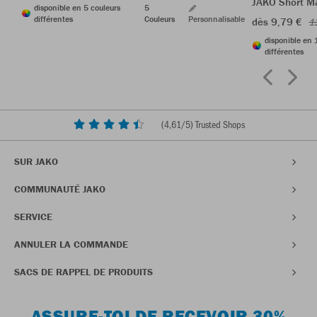
JAKO Short M
disponible en 5 couleurs
5
différentes
Couleurs
Personnalisable
dès 9,79 €
1
disponible en 
différentes
(
4,61
/5) Trusted Shops
SUR JAKO
COMMUNAUTÉ JAKO
SERVICE
ANNULER LA COMMANDE
SACS DE RAPPEL DE PRODUITS
ASSURE-TOI DE RECEVOIR 30%