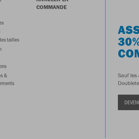
COMMANDE
es
ASS
x
30%
es tailles
n
CO
ons
es &
Sauf les 
gements
Doublete
DEVEN