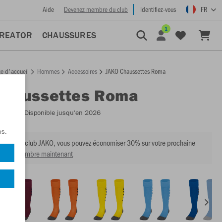
Aide
Devenez membre du club
Identifiez-vous
FR
1
CREATOR
CHAUSSURES
e d'accueil
Hommes
Accessoires
JAKO Chaussettes Roma
Chaussettes Roma
:
3808
- Disponible jusqu'en 2026
ns.
mbre du club JAKO, vous pouvez économiser 30% sur votre prochaine
venir membre maintenant