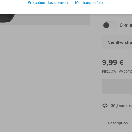
Protection des données
Mentions légales
navy
Comma
Veuillez choi
9,99 €
Prix 20% TVA comp
30 jours dro
Description