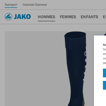
Teamsport
Corporate Teamwear
HOMMES
FEMMES
ENFANTS
E
No
No
am
vo
pa