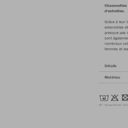
Chaussettes 
d'entretien.
Grâce à leur 
extensibles e
presque pas d
sont égalemen
nombreux colo
femmes et les
Détails
Matériau
40°
Ne pas blanchir
Ne p