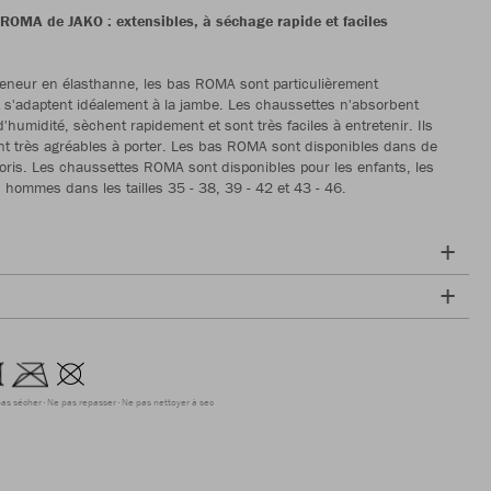
ROMA de JAKO : extensibles, à séchage rapide et faciles
teneur en élasthanne, les bas ROMA sont particulièrement
t s'adaptent idéalement à la jambe. Les chaussettes n'absorbent
'humidité, sèchent rapidement et sont très faciles à entretenir. Ils
t très agréables à porter. Les bas ROMA sont disponibles dans de
ris. Les chaussettes ROMA sont disponibles pour les enfants, les
 hommes dans les tailles 35 - 38, 39 - 42 et 43 - 46.
as sécher
Ne pas repasser
Ne pas nettoyer à sec