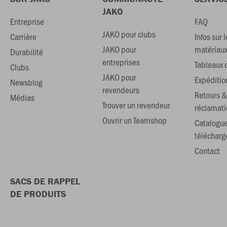
JAKO
Entreprise
FAQ
JAKO pour clubs
Carrière
Infos sur l
JAKO pour
matériau
Durabilité
entreprises
Tableaux d
Clubs
JAKO pour
Expéditio
Newsblog
revendeurs
Retours &
Médias
Trouver un revendeur
réclamati
Ouvrir un Teamshop
Catalogu
téléchar
Contact
SACS DE RAPPEL
DE PRODUITS