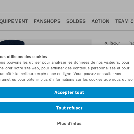
QUIPEMENT
FANSHOPS
SOLDES
ACTION
TEAM 
Pag
Retour
JAKO
us utilisons des cookies
us pouvons les utiliser pour analyser les données de nos visiteurs, pour
Numéro d’article
éliorer notre site web, pour afficher des contenus personnalisés et pour
us offrir la meilleure expérience en ligne. Vous pouvez consulter vos
ramètres pour obtenir plus d'informations sur les cookies que nous utiliso
En tant que me
Accepter tout
commande.
De
Tout refuser
Plus d'infos