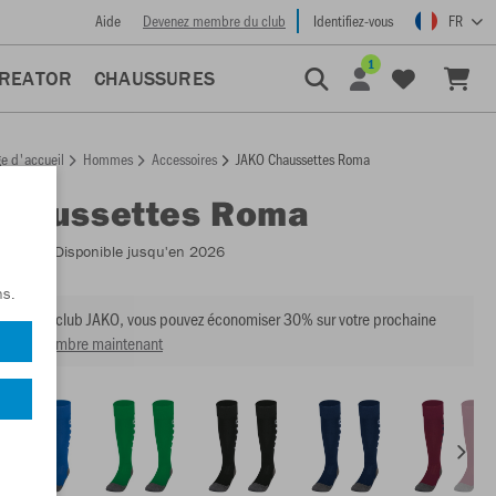
Aide
Devenez membre du club
Identifiez-vous
FR
1
CREATOR
CHAUSSURES
e d'accueil
Hommes
Accessoires
JAKO Chaussettes Roma
Chaussettes Roma
:
3808
- Disponible jusqu'en 2026
ns.
mbre du club JAKO, vous pouvez économiser 30% sur votre prochaine
venir membre maintenant