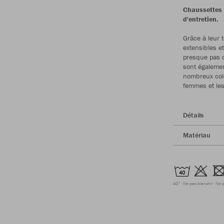
Chaussettes 
d'entretien.
Grâce à leur 
extensibles e
presque pas d
sont égalemen
nombreux colo
femmes et les
Détails
Matériau
40°
Ne pas blanchir
Ne p