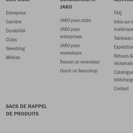
JAKO
Entreprise
FAQ
JAKO pour clubs
Carrière
Infos sur l
JAKO pour
matériau
Durabilité
entreprises
Tableaux d
Clubs
JAKO pour
Expéditio
Newsblog
revendeurs
Retours &
Médias
Trouver un revendeur
réclamati
Ouvrir un Teamshop
Catalogu
téléchar
Contact
SACS DE RAPPEL
DE PRODUITS