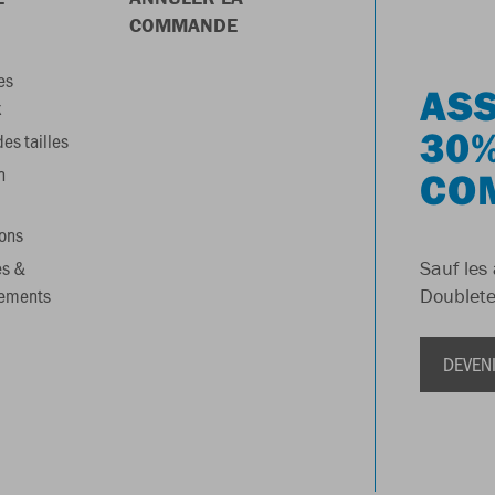
COMMANDE
es
ASS
x
30%
es tailles
n
CO
ons
es &
Sauf les 
gements
Doublete
DEVEN