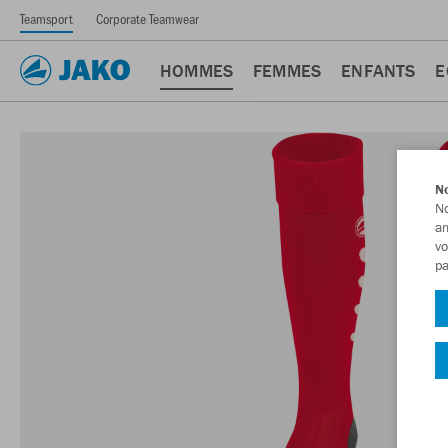
Teamsport
Corporate Teamwear
HOMMES
FEMMES
ENFANTS
E
No
No
am
vo
pa