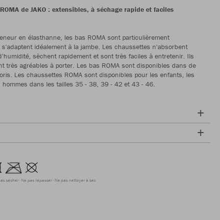
ROMA de JAKO : extensibles, à séchage rapide et faciles
teneur en élasthanne, les bas ROMA sont particulièrement
t s'adaptent idéalement à la jambe. Les chaussettes n'absorbent
'humidité, sèchent rapidement et sont très faciles à entretenir. Ils
t très agréables à porter. Les bas ROMA sont disponibles dans de
ris. Les chaussettes ROMA sont disponibles pour les enfants, les
 hommes dans les tailles 35 - 38, 39 - 42 et 43 - 46.
as sécher
Ne pas repasser
Ne pas nettoyer à sec