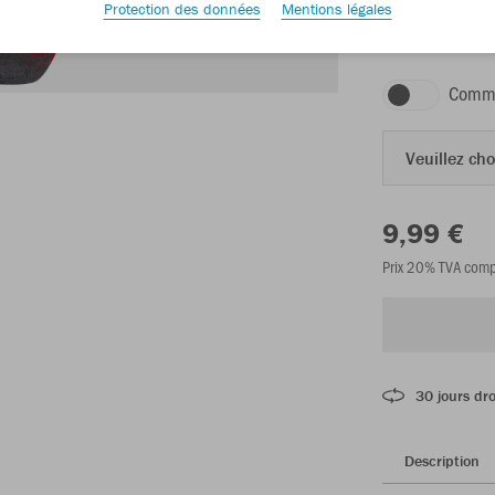
Protection des données
Mentions légales
rouge sport
Comma
Veuillez choi
9,99 €
Prix 20% TVA comp
30 jours dro
Description