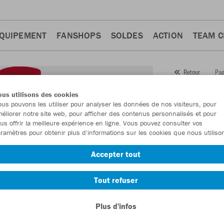
QUIPEMENT
FANSHOPS
SOLDES
ACTION
TEAM 
Pag
Retour
JAKO
us utilisons des cookies
us pouvons les utiliser pour analyser les données de nos visiteurs, pour
Numéro d’article
éliorer notre site web, pour afficher des contenus personnalisés et pour
us offrir la meilleure expérience en ligne. Vous pouvez consulter vos
ramètres pour obtenir plus d'informations sur les cookies que nous utiliso
En tant que me
Accepter tout
commande.
De
Tout refuser
Plus d'infos