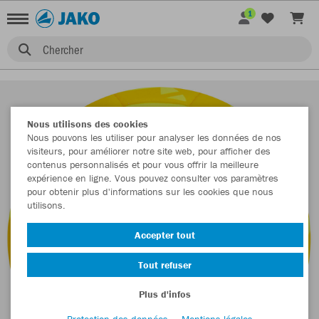
1
Chercher
Nous utilisons des cookies
Nous pouvons les utiliser pour analyser les données de nos
visiteurs, pour améliorer notre site web, pour afficher des
contenus personnalisés et pour vous offrir la meilleure
expérience en ligne. Vous pouvez consulter vos paramètres
pour obtenir plus d'informations sur les cookies que nous
utilisons.
Accepter tout
Tout refuser
Plus d'infos
Protection des données
Mentions légales