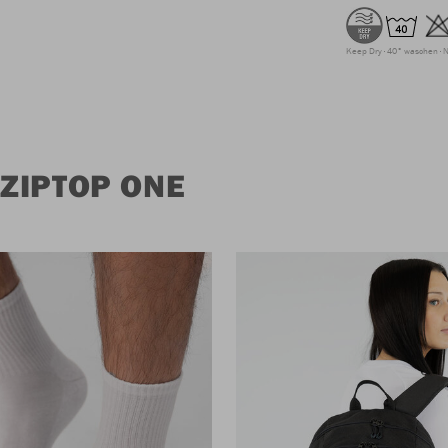
Keep Dry
40° waschen
N
ZIPTOP ONE