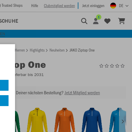
) Trusted Shops
Hilfe
Clubmitglied werden
Jetzt einloggen
DE
1
SCHUHE
KEN
rtseite
Herren
Highlights
Neuheiten
JAKO Ziptop One
Ziptop One
8600
- Lieferbar bis 2031
abatt bei Deiner nächsten Bestellung?
Jetzt Mitglied werden