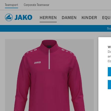
Teamsport
Corporate Teamwear
HERREN
DAMEN
KINDER
EQU
Su
W
Du
an
Co