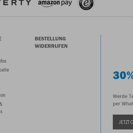
E
BESTELLUNG
WIDERRUFEN
nfos
belle
30%
&
ion
Werde Te
 &
per Wha
s
JETZT