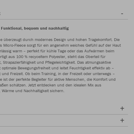
g
 Funktional, bequem und nachhaltig
ne überzeugt durch modernes Design und hohen Tragekomfort. Die
s Micro-Fleece sorgt für ein angenehm weiches Gefühl auf der Haut
rlässig warm – perfekt für kühle Tage oder das Aufwärmen beim
ertigt aus 100 % recyceltem Polyester, steht das Oberteil für
t, Strapazierfähigkeit und Pflegeleichtigkeit. Das atmungsaktive
t optimale Bewegungsfreiheit und leitet Feuchtigkeit effektiv ab –
t und Freizeit. Ob beim Training, in der Freizeit oder unterwegs –
e ist der perfekte Begleiter für aktive Menschen, die Komfort und
maßen schätzen. Jetzt entdecken und den idealen Mix aus
t, Wärme und Nachhaltigkeit sichern.