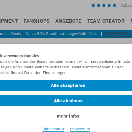
(
4,61
/5
IPMENT
FANSHOPS
ANGEBOTE
TEAM CREATOR
mmer Deals | Bis zu 50% Rabatt auf ausgewählte Artikel |
JETZT ENTDEC
Sta
Zurück
ir verwenden Cookies
JAKO
rch die Analyse der Besucherdaten können wir dir personalisierte Inhalte
zeigen und unsere Website verbessern. Weitere Informationen zu den
okies findest Du in den Einstellungen.
Artikelnummer:
Alle akzeptieren
Lust auf 30% R
Alle ablehnen
mehr Infos
Datenschutz
Impressum