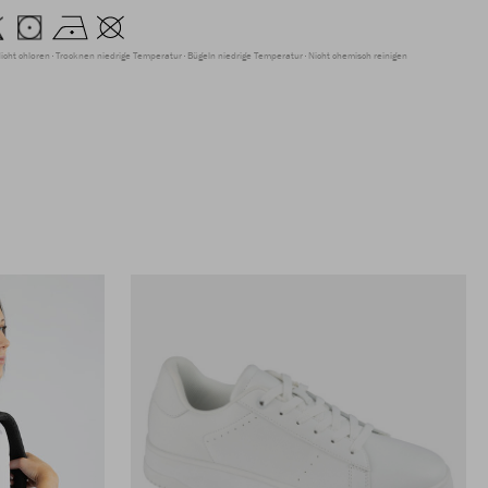
icht chloren
Trocknen niedrige Temperatur
Bügeln niedrige Temperatur
Nicht chemisch reinigen