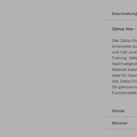
Beschreibun
Ziptop One –
Das Ziptop O
Innenseite au
und hält zuve
Training. Gef
Nachhaltigkei
Material biete
ideal für Spor
das Ziptop On
Stil gleicher
Funktionalitä
Details
Material