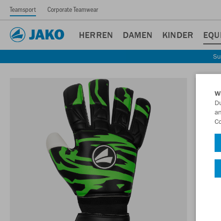
Teamsport
Corporate Teamwear
HERREN
DAMEN
KINDER
EQU
Su
W
Du
an
Co