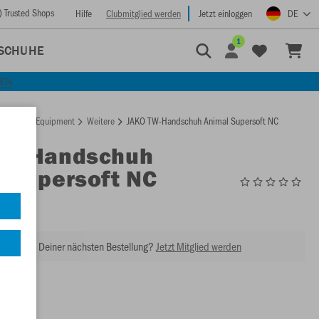
) Trusted Shops
Hilfe
Clubmitglied werden
Jetzt einloggen
DE
1
SCHUHE
KEN
rtseite
Equipment
Weitere
JAKO TW-Handschuh Animal Supersoft NC
TW-Handschuh
 Supersoft NC
2594
abatt bei Deiner nächsten Bestellung?
Jetzt Mitglied werden