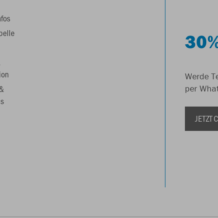
nfos
belle
30%
&
ion
Werde Te
 &
per Wha
s
JETZT