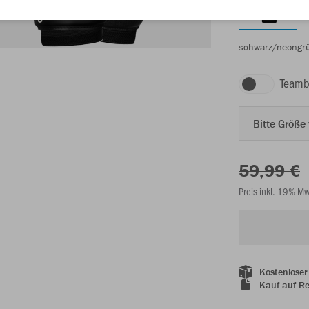
schwarz/neongr
Teamb
Bitte Größe
59,99 €
Preis inkl. 19% M
Kostenloser
Kauf auf R