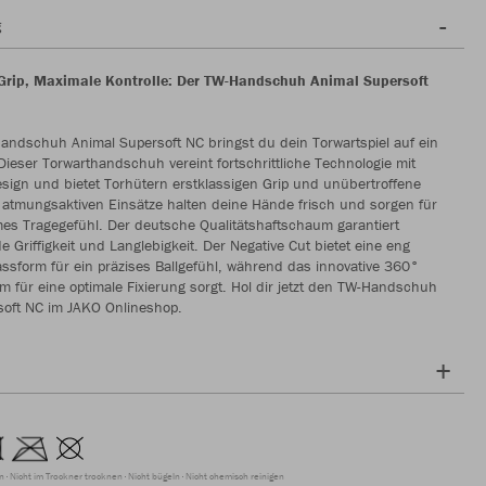
g
Grip, Maximale Kontrolle: Der TW-Handschuh Animal Supersoft
andschuh Animal Supersoft NC bringst du dein Torwartspiel auf ein
Dieser Torwarthandschuh vereint fortschrittliche Technologie mit
ign und bietet Torhütern erstklassigen Grip und unübertroffene
e atmungsaktiven Einsätze halten deine Hände frisch und sorgen für
es Tragegefühl. Der deutsche Qualitätshaftschaum garantiert
 Griffigkeit und Langlebigkeit. Der Negative Cut bietet eine eng
ssform für ein präzises Ballgefühl, während das innovative 360°
m für eine optimale Fixierung sorgt. Hol dir jetzt den TW-Handschuh
soft NC im JAKO Onlineshop.
en
Nicht im Trockner trocknen
Nicht bügeln
Nicht chemisch reinigen