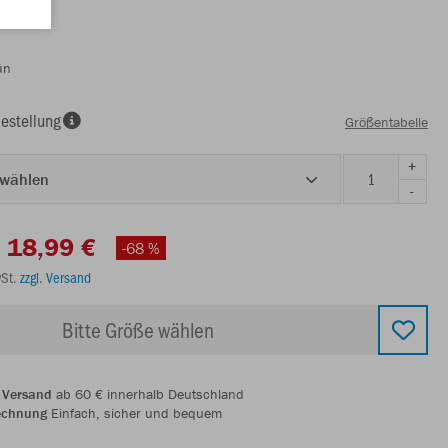
ün
estellung
Größentabelle
+
 wählen
-
18,99 €
-68 %
wSt.
zzgl. Versand
Bitte Größe wählen
 Versand
ab 60 € innerhalb Deutschland
echnung
Einfach, sicher und bequem