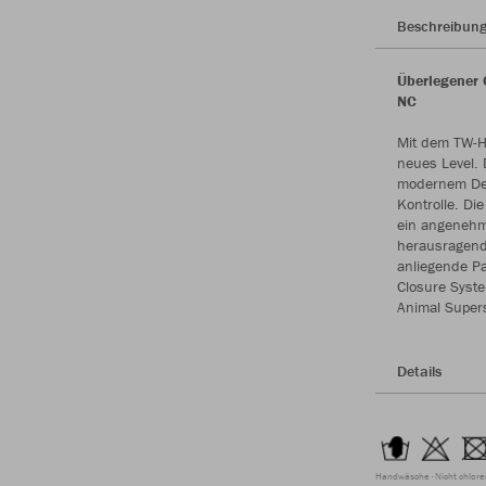
Beschreibun
Überlegener 
NC
Mit dem TW-H
neues Level. 
modernem Des
Kontrolle. Di
ein angenehm
herausragende
anliegende Pa
Closure Syste
Animal Super
Details
Handwäsche
Nicht chlor