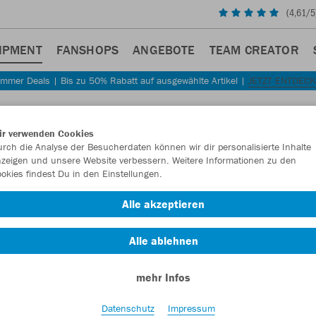
(
4,61
/5
IPMENT
FANSHOPS
ANGEBOTE
TEAM CREATOR
mmer Deals | Bis zu 50% Rabatt auf ausgewählte Artikel |
JETZT ENTDEC
Sta
Zurück
ir verwenden Cookies
JAKO
rch die Analyse der Besucherdaten können wir dir personalisierte Inhalte
zeigen und unsere Website verbessern. Weitere Informationen zu den
Animal
okies findest Du in den Einstellungen.
Artikelnummer:
Alle akzeptieren
Alle ablehnen
Lust auf 30% R
mehr Infos
Datenschutz
Impressum