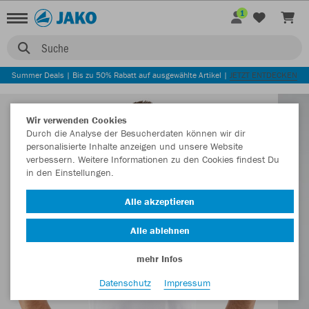
1
Suche
Summer Deals | Bis zu 50% Rabatt auf ausgewählte Artikel |
JETZT ENTDECKEN
Wir verwenden Cookies
Durch die Analyse der Besucherdaten können wir dir
personalisierte Inhalte anzeigen und unsere Website
verbessern. Weitere Informationen zu den Cookies findest Du
in den Einstellungen.
Alle akzeptieren
Alle ablehnen
mehr Infos
Datenschutz
Impressum