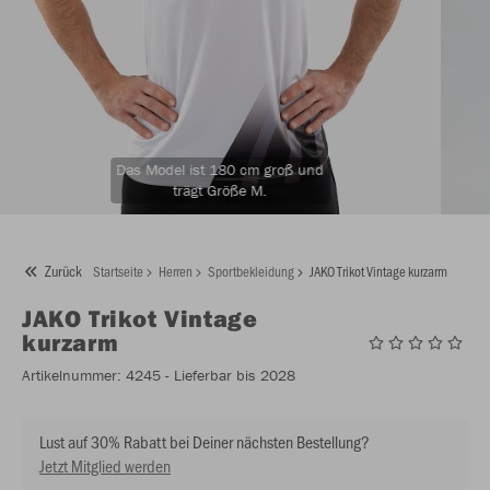
Das Model ist 180 cm groß und
trägt Größe M.
Zurück
Startseite
Herren
Sportbekleidung
JAKO Trikot Vintage kurzarm
JAKO
Trikot Vintage
kurzarm
Artikelnummer:
4245
- Lieferbar bis 2028
Lust auf 30% Rabatt bei Deiner nächsten Bestellung?
Jetzt Mitglied werden