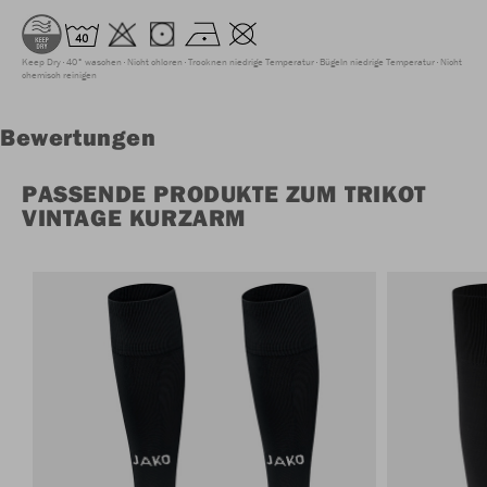
Keep Dry
40° waschen
Nicht chloren
Trocknen niedrige Temperatur
Bügeln niedrige Temperatur
Nicht
chemisch reinigen
Bewertungen
PASSENDE PRODUKTE ZUM TRIKOT
VINTAGE KURZARM