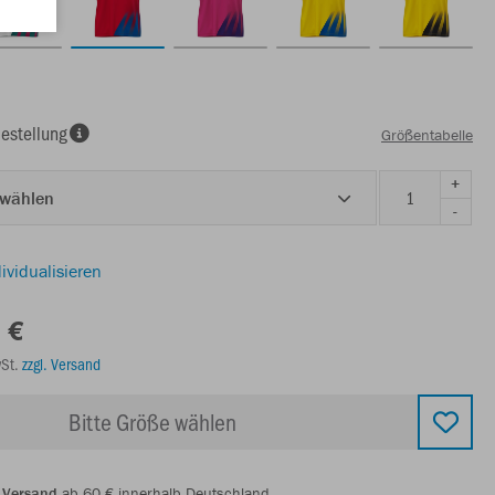
estellung
Größentabelle
+
 wählen
-
ividualisieren
 €
wSt.
zzgl. Versand
Bitte Größe wählen
 Versand
ab 60 € innerhalb Deutschland