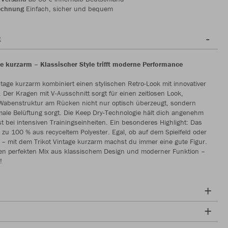
echnung
Einfach, sicher und bequem
g
ge kurzarm – Klassischer Style trifft moderne Performance
ntage kurzarm kombiniert einen stylischen Retro-Look mit innovativer
t. Der Kragen mit V-Ausschnitt sorgt für einen zeitlosen Look,
Wabenstruktur am Rücken nicht nur optisch überzeugt, sondern
male Belüftung sorgt. Die Keep Dry-Technologie hält dich angenehm
st bei intensiven Trainingseinheiten. Ein besonderes Highlight: Das
t zu 100 % aus recyceltem Polyester. Egal, ob auf dem Spielfeld oder
it – mit dem Trikot Vintage kurzarm machst du immer eine gute Figur.
 den perfekten Mix aus klassischem Design und moderner Funktion –
!