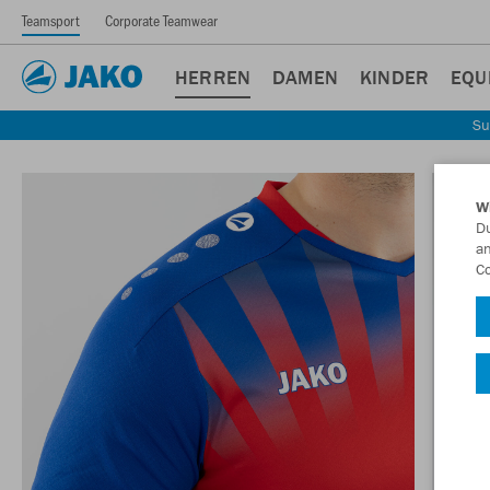
Teamsport
Corporate Teamwear
HERREN
DAMEN
KINDER
EQU
Su
W
Du
an
Co