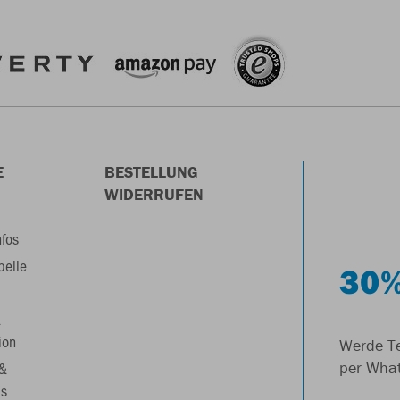
E
BESTELLUNG
WIDERRUFEN
nfos
belle
30%
&
ion
Werde Te
 &
per Wha
s