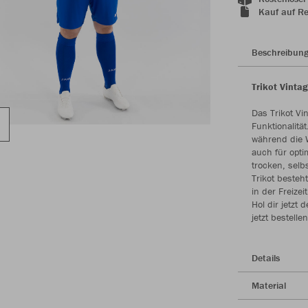
Kauf auf R
Beschreibun
Trikot Vinta
Das Trikot Vi
Funktionalitä
während die 
auch für opti
trocken, selb
Trikot besteh
in der Freize
Hol dir jetzt
jetzt bestellen
Details
Material