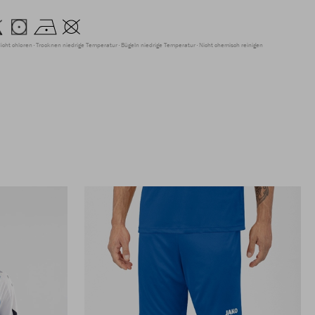
icht chloren
Trocknen niedrige Temperatur
Bügeln niedrige Temperatur
Nicht chemisch reinigen