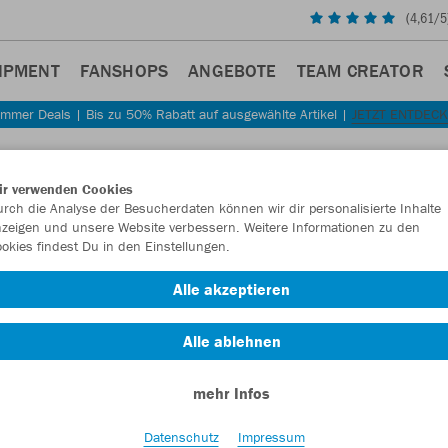
(
4,61
/5
IPMENT
FANSHOPS
ANGEBOTE
TEAM CREATOR
mmer Deals | Bis zu 50% Rabatt auf ausgewählte Artikel |
JETZT ENTDEC
Sta
Zurück
ir verwenden Cookies
JAKO
rch die Analyse der Besucherdaten können wir dir personalisierte Inhalte
zeigen und unsere Website verbessern. Weitere Informationen zu den
kurza
okies findest Du in den Einstellungen.
Artikelnummer:
Alle akzeptieren
Alle ablehnen
Lust auf 30% R
mehr Infos
Datenschutz
Impressum