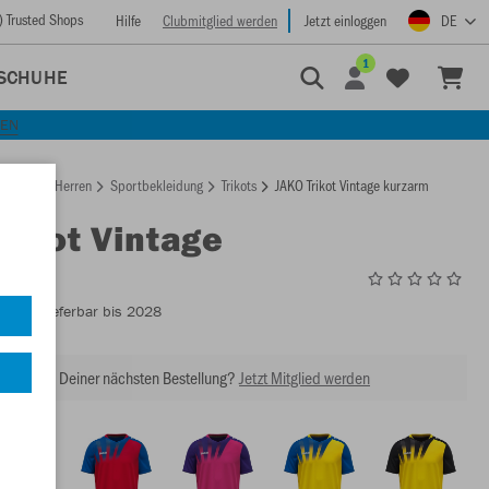
) Trusted Shops
Hilfe
Clubmitglied werden
Jetzt einloggen
DE
1
SCHUHE
KEN
rtseite
Herren
Sportbekleidung
Trikots
JAKO Trikot Vintage kurzarm
Trikot Vintage
rm
4245
- Lieferbar bis 2028
abatt bei Deiner nächsten Bestellung?
Jetzt Mitglied werden