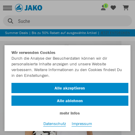
1
Suche
Summer Deals | Bis zu 50% Rabatt auf ausgewählte Artikel |
JETZT ENTDECKEN
Wir verwenden Cookies
Durch die Analyse der Besucherdaten können wir dir
personalisierte Inhalte anzeigen und unsere Website
verbessern. Weitere Informationen zu den Cookies findest Du
in den Einstellungen.
Alle akzeptieren
Alle ablehnen
mehr Infos
Datenschutz
Impressum