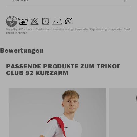
Keep Dry
40° waschen
Nicht chloren
Trocknen niedrige Temperatur
Bügeln niedrige Temperatur
Nicht
chemisch reinigen
Bewertungen
PASSENDE PRODUKTE ZUM TRIKOT
CLUB 92 KURZARM