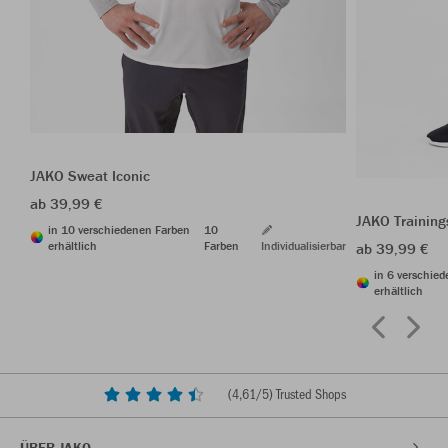
JAKO Sweat Iconic
ab 39,99 €
JAKO Trainin
in 10 verschiedenen Farben
10
erhältlich
Farben
Individualisierbar
ab 39,99 €
in 6 verschie
erhältlich
(
4,61
/5) Trusted Shops
ÜBER JAKO