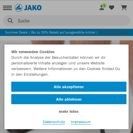
1
Suche
Summer Deals | Bis zu 50% Rabatt auf ausgewählte Artikel |
JETZT ENTDECKEN
Wir verwenden Cookies
Durch die Analyse der Besucherdaten können wir dir
personalisierte Inhalte anzeigen und unsere Website
verbessern. Weitere Informationen zu den Cookies findest Du
in den Einstellungen.
Alle akzeptieren
Alle ablehnen
mehr Infos
Datenschutz
Impressum