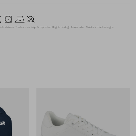
icht chloren
Trocknen niedrige Temperatur
Bügeln niedrige Temperatur
Nicht chemisch reinigen