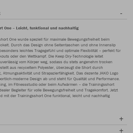
g
rt One – Leicht, funktional und nachhaltig
short One wurde speziell für maximale Bewegungsfreiheit beim
ickelt. Durch das Design ohne Seitentaschen und ohne Innenslip
 besonders leichtes Tragegefühl und optimale Flexibilität – perfekt für
kouts oder den Wettkampf. Die Keep Dry-Technologie leitet
 zuverlässig vom Körper weg, sodass du stets angenehm trocken
estellt aus recyceltem Polyester, überzeugt die Short durch
t, Atmungsaktivität und Strapazierfähigkeit. Das dezente JAKO Logo
ortlich-moderne Design ab und steht für Qualität und Performance.
ing, im Fitnessstudio oder beim Aufwärmen – die Trainingsshort
dealer Begleiter für volle Bewegungsfreiheit und Tragekomfort. Jetzt
 mit der Trainingsshort One funktional, leicht und nachhaltig