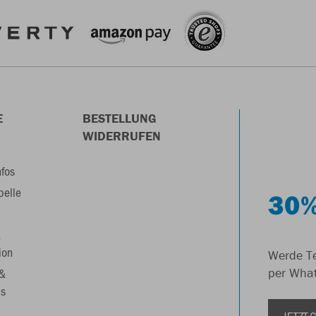
E
BESTELLUNG
WIDERRUFEN
nfos
belle
30%
&
ion
Werde Te
 &
per Wha
s