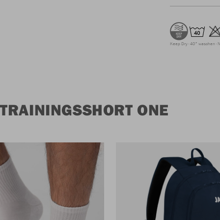
Keep Dry
40° waschen
N
TRAININGSSHORT ONE