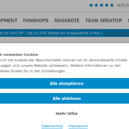
(
4,61
/5
IPMENT
FANSHOPS
ANGEBOTE
TEAM CREATOR
y for Kick Off | Bis zu 50% Rabatt auf ausgewählte Artikel |
JETZT ENTDE
Sta
Zurück
ir verwenden Cookies
JAKO
rch die Analyse der Besucherdaten können wir dir personalisierte Inhalte
zeigen und unsere Website verbessern. Weitere Informationen zu den
okies findest Du in den Einstellungen.
Artikelnummer:
Alle akzeptieren
Lust auf 30% R
Alle ablehnen
mehr Infos
Datenschutz
Impressum