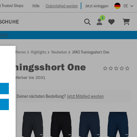
) Trusted Shops
Hilfe
Clubmitglied werden
Jetzt einloggen
DE
1
SCHUHE
CKEN
rtseite
Herren
Highlights
Neuheiten
JAKO Trainingsshort One
Trainingsshort One
8500
- Lieferbar bis 2031
abatt bei Deiner nächsten Bestellung?
Jetzt Mitglied werden