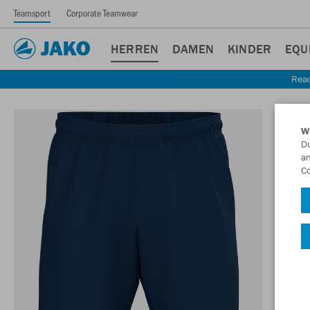
Teamsport
Corporate Teamwear
HERREN
DAMEN
KINDER
EQU
Read
W
Du
an
Co