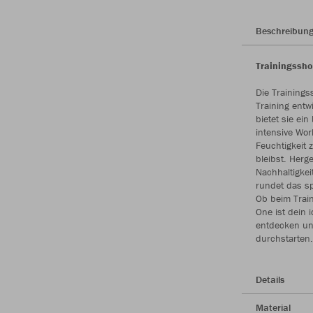
Beschreibun
Trainingssho
Die Trainings
Training entw
bietet sie ein
intensive Wor
Feuchtigkeit
bleibst. Herg
Nachhaltigkei
rundet das sp
Ob beim Train
One ist dein i
entdecken und
durchstarten.
Details
Material