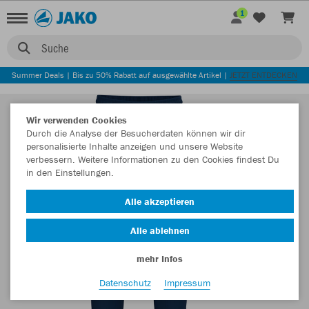
1
Suche
Summer Deals | Bis zu 50% Rabatt auf ausgewählte Artikel |
JETZT ENTDECKEN
Wir verwenden Cookies
Durch die Analyse der Besucherdaten können wir dir
personalisierte Inhalte anzeigen und unsere Website
verbessern. Weitere Informationen zu den Cookies findest Du
in den Einstellungen.
Alle akzeptieren
Alle ablehnen
mehr Infos
Datenschutz
Impressum