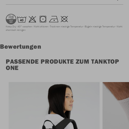
Keep Dry
40° waschen
Nicht chloren
Trocknen niedrige Temperatur
Bügeln niedrige Temperatur
Nicht
chemisch reinigen
Bewertungen
PASSENDE PRODUKTE ZUM TANKTOP
ONE