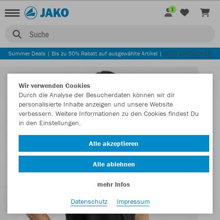
1
Suche
Summer Deals | Bis zu 50% Rabatt auf ausgewählte Artikel |
JETZT ENTDECKEN
Wir verwenden Cookies
Durch die Analyse der Besucherdaten können wir dir
personalisierte Inhalte anzeigen und unsere Website
verbessern. Weitere Informationen zu den Cookies findest Du
in den Einstellungen.
Alle akzeptieren
Alle ablehnen
mehr Infos
Datenschutz
Impressum