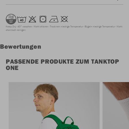
Keep Dry
40° waschen
Nicht chloren
Trocknen niedrige Temperatur
Bügeln niedrige Temperatur
Nicht
chemisch reinigen
Bewertungen
PASSENDE PRODUKTE ZUM TANKTOP
ONE