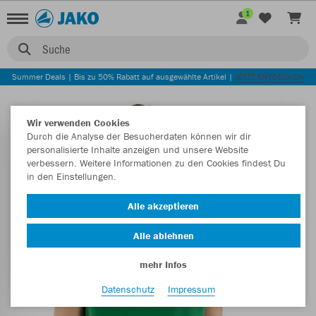
1
Suche
Summer Deals | Bis zu 50% Rabatt auf ausgewählte Artikel |
JETZT ENTDECKEN
Wir verwenden Cookies
Durch die Analyse der Besucherdaten können wir dir
personalisierte Inhalte anzeigen und unsere Website
verbessern. Weitere Informationen zu den Cookies findest Du
in den Einstellungen.
Alle akzeptieren
Alle ablehnen
mehr Infos
Datenschutz
Impressum