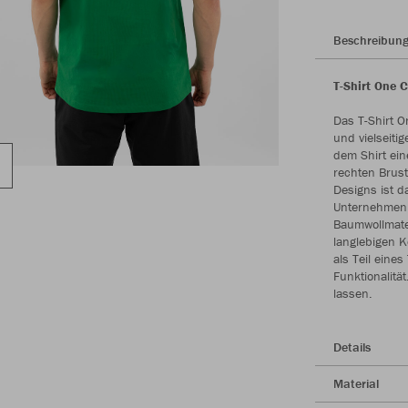
Beschreibun
T-Shirt One 
Das T-Shirt O
und vielseiti
dem Shirt ei
rechten Brust
Designs ist d
Unternehmen, 
Baumwollmater
langlebigen K
als Teil eines
Funktionalitä
lassen.
Details
Material