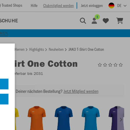
) Trusted Shops
Hilfe
Clubmitglied werden
Jetzt einloggen
DE
1
SCHUHE
CKEN
rtseite
Herren
Highlights
Neuheiten
JAKO T-Shirt One Cotton
T-Shirt One Cotton
6101
- Lieferbar bis 2031
abatt bei Deiner nächsten Bestellung?
Jetzt Mitglied werden