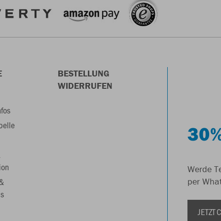
E
BESTELLUNG
WIDERRUFEN
nfos
belle
30%
&
ion
Werde Te
 &
per Wha
s
JETZT