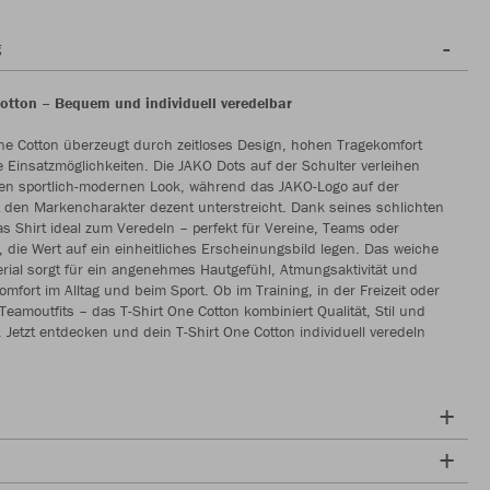
g
Cotton – Bequem und individuell veredelbar
ne Cotton überzeugt durch zeitloses Design, hohen Tragekomfort
ge Einsatzmöglichkeiten. Die JAKO Dots auf der Schulter verleihen
nen sportlich-modernen Look, während das JAKO-Logo auf der
 den Markencharakter dezent unterstreicht. Dank seines schlichten
as Shirt ideal zum Veredeln – perfekt für Vereine, Teams oder
die Wert auf ein einheitliches Erscheinungsbild legen. Das weiche
ial sorgt für ein angenehmes Hautgefühl, Atmungsaktivität und
omfort im Alltag und beim Sport. Ob im Training, in der Freizeit oder
 Teamoutfits – das T-Shirt One Cotton kombiniert Qualität, Stil und
t. Jetzt entdecken und dein T-Shirt One Cotton individuell veredeln