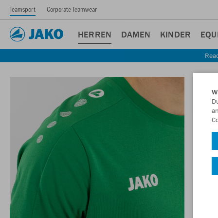
Teamsport
Corporate Teamwear
HERREN
DAMEN
KINDER
EQU
Read
W
Du
an
Co