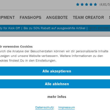
(
4,61
/5
IPMENT
FANSHOPS
ANGEBOTE
TEAM CREATOR
y for Kick Off | Bis zu 50% Rabatt auf ausgewählte Artikel |
JETZT ENTDE
Sta
Zurück
ir verwenden Cookies
JAKO
rch die Analyse der Besucherdaten können wir dir personalisierte Inhalte
zeigen und unsere Website verbessern. Weitere Informationen zu den
okies findest Du in den Einstellungen.
Artikelnummer:
Alle akzeptieren
Lust auf 30% R
Alle ablehnen
mehr Infos
Datenschutz
Impressum