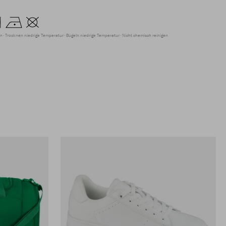
en
Trocknen niedrige Temperatur
Bügeln niedrige Temperatur
Nicht chemisch reinigen