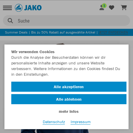
1
Suche
Summer Deals | Bis zu 50% Rabatt auf ausgewählte Artikel |
JETZT ENTDECKEN
Wir verwenden Cookies
Durch die Analyse der Besucherdaten können wir dir
personalisierte Inhalte anzeigen und unsere Website
verbessern. Weitere Informationen zu den Cookies findest Du
in den Einstellungen.
Alle akzeptieren
Alle ablehnen
mehr Infos
Datenschutz
Impressum