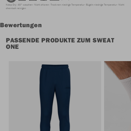
Keep Dry
40° waschen
Nicht chloren
Trocknen niedrige Temperatur
Bügeln niedrige Temperatur
Nicht
chemisch reinigen
Bewertungen
PASSENDE PRODUKTE ZUM SWEAT
ONE