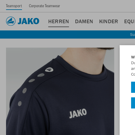
Teamsport
Corporate Teamwear
HERREN
DAMEN
KINDER
EQU
Su
W
Du
an
Co