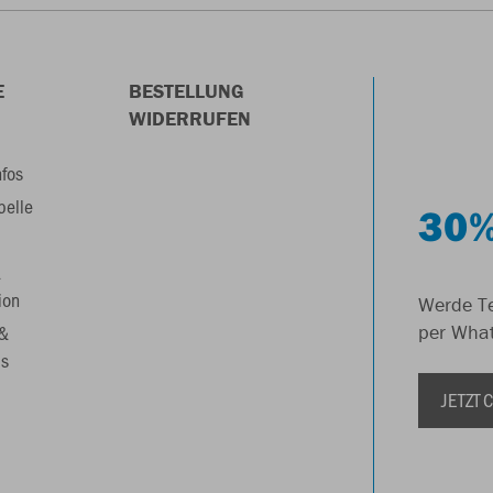
E
BESTELLUNG
WIDERRUFEN
nfos
belle
30%
&
ion
Werde Te
 &
per Wha
s
JETZT