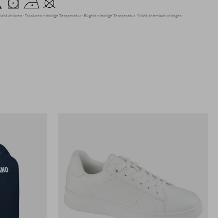
icht chloren
Trocknen niedrige Temperatur
Bügeln niedrige Temperatur
Nicht chemisch reinigen