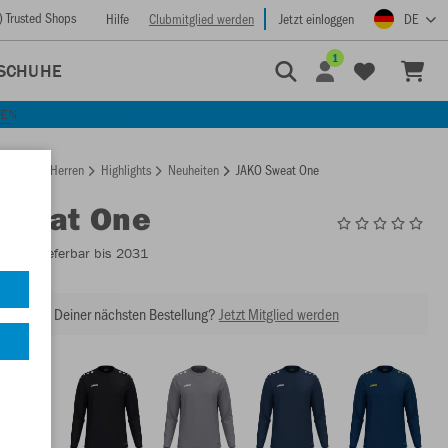
) Trusted Shops
Hilfe
Clubmitglied werden
Jetzt einloggen
DE
1
SCHUHE
KEN
rtseite
Herren
Highlights
Neuheiten
JAKO Sweat One
Sweat One
8800
- Lieferbar bis 2031
abatt bei Deiner nächsten Bestellung?
Jetzt Mitglied werden