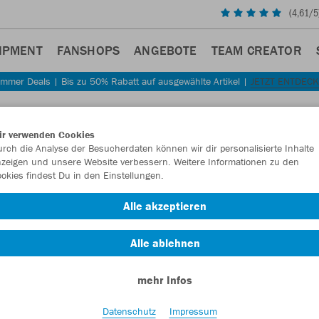
(
4,61
/5
IPMENT
FANSHOPS
ANGEBOTE
TEAM CREATOR
mmer Deals | Bis zu 50% Rabatt auf ausgewählte Artikel |
JETZT ENTDEC
Sta
Zurück
ir verwenden Cookies
JAKO
rch die Analyse der Besucherdaten können wir dir personalisierte Inhalte
zeigen und unsere Website verbessern. Weitere Informationen zu den
okies findest Du in den Einstellungen.
Artikelnummer:
Alle akzeptieren
Lust auf 30% R
Alle ablehnen
mehr Infos
Datenschutz
Impressum