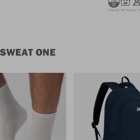
Keep Dry
40° waschen
N
 SWEAT ONE