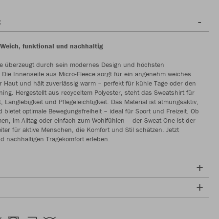
g
Weich, funktional und nachhaltig
e überzeugt durch sein modernes Design und höchsten
 Die Innenseite aus Micro-Fleece sorgt für ein angenehm weiches
r Haut und hält zuverlässig warm – perfekt für kühle Tage oder den
ing. Hergestellt aus recyceltem Polyester, steht das Sweatshirt für
, Langlebigkeit und Pflegeleichtigkeit. Das Material ist atmungsaktiv,
d bietet optimale Bewegungsfreiheit – ideal für Sport und Freizeit. Ob
n, im Alltag oder einfach zum Wohlfühlen – der Sweat One ist der
eiter für aktive Menschen, die Komfort und Stil schätzen. Jetzt
d nachhaltigen Tragekomfort erleben.