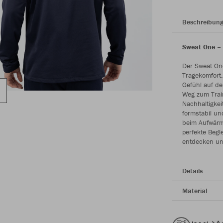
Beschreibun
Sweat One – 
Der Sweat On
Tragekomfort.
Gefühl auf de
Weg zum Train
Nachhaltigkeit
formstabil un
beim Aufwärme
perfekte Begl
entdecken un
Details
Material