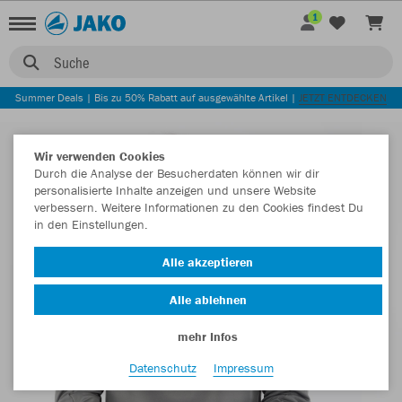
1
Suche
Summer Deals | Bis zu 50% Rabatt auf ausgewählte Artikel |
JETZT ENTDECKEN
Wir verwenden Cookies
Durch die Analyse der Besucherdaten können wir dir
personalisierte Inhalte anzeigen und unsere Website
verbessern. Weitere Informationen zu den Cookies findest Du
in den Einstellungen.
Alle akzeptieren
Alle ablehnen
mehr Infos
Datenschutz
Impressum