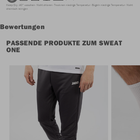
Keep Dry
40° waschen
Nicht chloren
Trocknen niedrige Temperatur
Bügeln niedrige Temperatur
Nicht
chemisch reinigen
Bewertungen
PASSENDE PRODUKTE ZUM SWEAT
ONE