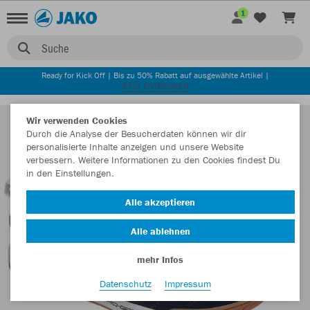
1
Suche
Ready for Kick Off | Bis zu 50% Rabatt auf ausgewählte Artikel |
JETZT ENTDECKEN
Wir verwenden Cookies
Durch die Analyse der Besucherdaten können wir dir
personalisierte Inhalte anzeigen und unsere Website
verbessern. Weitere Informationen zu den Cookies findest Du
in den Einstellungen.
Alle akzeptieren
Alle ablehnen
mehr Infos
Datenschutz
Impressum