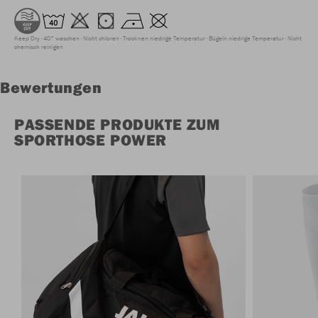
Keep Dry
40° waschen
Nicht chloren
Trocknen niedrige Temperatur
Bügeln niedrige Temperatur
Nicht
chemisch reinigen
Bewertungen
PASSENDE PRODUKTE ZUM
SPORTHOSE POWER