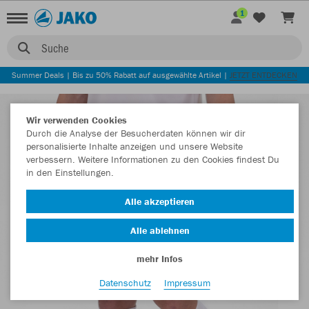
1
Suche
Summer Deals | Bis zu 50% Rabatt auf ausgewählte Artikel |
JETZT ENTDECKEN
Wir verwenden Cookies
Durch die Analyse der Besucherdaten können wir dir
personalisierte Inhalte anzeigen und unsere Website
verbessern. Weitere Informationen zu den Cookies findest Du
in den Einstellungen.
Alle akzeptieren
Alle ablehnen
mehr Infos
Datenschutz
Impressum