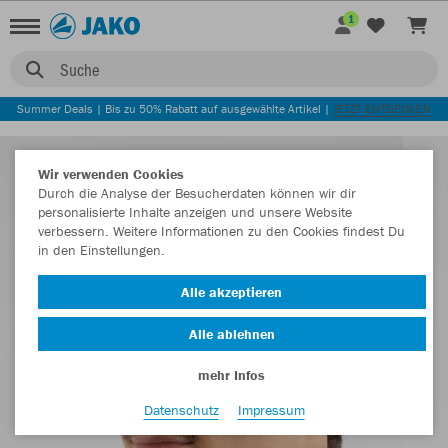
1
Suche
Summer Deals | Bis zu 50% Rabatt auf ausgewählte Artikel |
JETZT ENTDECKEN
Wir verwenden Cookies
Durch die Analyse der Besucherdaten können wir dir
personalisierte Inhalte anzeigen und unsere Website
verbessern. Weitere Informationen zu den Cookies findest Du
in den Einstellungen.
Alle akzeptieren
Alle ablehnen
mehr Infos
Datenschutz
Impressum