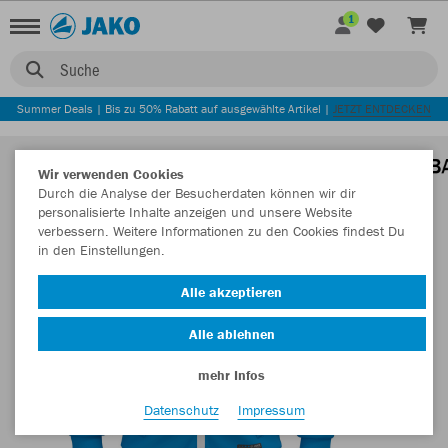
1
Suche
Summer Deals | Bis zu 50% Rabatt auf ausgewählte Artikel |
JETZT ENTDECKEN
Wir verwenden Cookies
Durch die Analyse der Besucherdaten können wir dir
personalisierte Inhalte anzeigen und unsere Website
verbessern. Weitere Informationen zu den Cookies findest Du
in den Einstellungen.
Alle akzeptieren
Alle ablehnen
mehr Infos
Datenschutz
Impressum