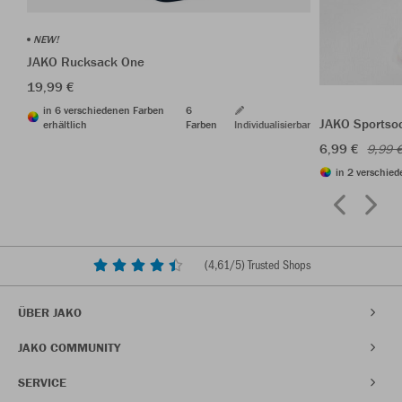
NEW!
JAKO Rucksack One
19,99 €
in 6 verschiedenen Farben
6
JAKO Sportso
erhältlich
Farben
Individualisierbar
6,99 €
9,99 
in 2 verschied
(
4,61
/5) Trusted Shops
ÜBER JAKO
JAKO COMMUNITY
SERVICE