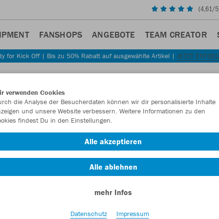
(
4,61
/5
IPMENT
FANSHOPS
ANGEBOTE
TEAM CREATOR
y for Kick Off | Bis zu 50% Rabatt auf ausgewählte Artikel |
JETZT ENTDE
Sta
Zurück
ir verwenden Cookies
JAKO
rch die Analyse der Besucherdaten können wir dir personalisierte Inhalte
zeigen und unsere Website verbessern. Weitere Informationen zu den
Dame
okies findest Du in den Einstellungen.
Artikelnummer:
Alle akzeptieren
Alle ablehnen
Lust auf 30% R
mehr Infos
Datenschutz
Impressum