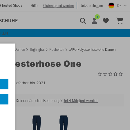
) Trusted Shops
Hilfe
Clubmitglied werden
Jetzt einloggen
DE
1
SCHUHE
CKEN
rtseite
Damen
Highlights
Neuheiten
JAKO Polyesterhose One Damen
Polyesterhose One
n
9200D
- Lieferbar bis 2031
abatt bei Deiner nächsten Bestellung?
Jetzt Mitglied werden