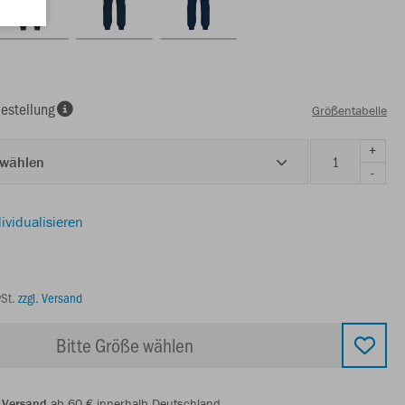
estellung
Größentabelle
+
 wählen
-
ividualisieren
wSt.
zzgl. Versand
Bitte Größe wählen
 Versand
ab 60 € innerhalb Deutschland