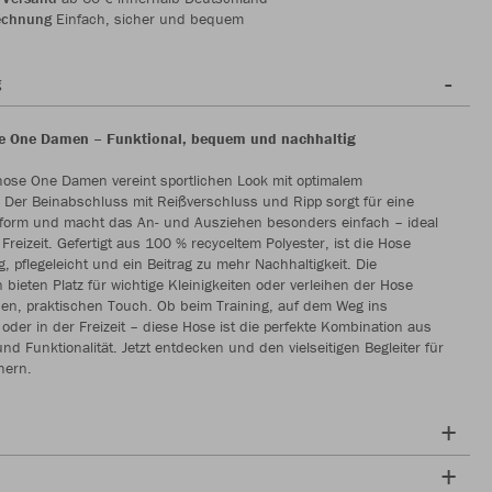
echnung
Einfach, sicher und bequem
g
se One Damen – Funktional, bequem und nachhaltig
hose One Damen vereint sportlichen Look mit optimalem
 Der Beinabschluss mit Reißverschluss und Ripp sorgt für eine
sform und macht das An- und Ausziehen besonders einfach – ideal
Freizeit. Gefertigt aus 100 % recyceltem Polyester, ist die Hose
g, pflegeleicht und ein Beitrag zu mehr Nachhaltigkeit. Die
 bieten Platz für wichtige Kleinigkeiten oder verleihen der Hose
en, praktischen Touch. Ob beim Training, auf dem Weg ins
 oder in der Freizeit – diese Hose ist die perfekte Kombination aus
und Funktionalität. Jetzt entdecken und den vielseitigen Begleiter für
hern.