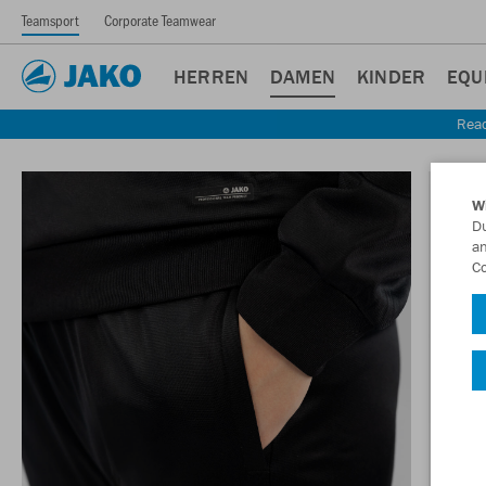
Teamsport
Corporate Teamwear
HERREN
DAMEN
KINDER
EQU
Read
W
Du
an
Co