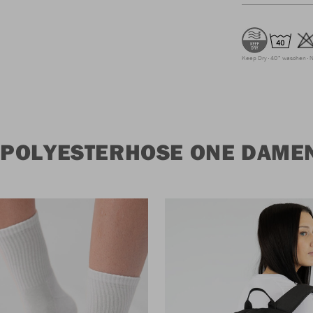
Keep Dry
40° waschen
N
 POLYESTERHOSE ONE DAME