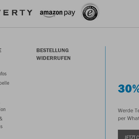
E
BESTELLUNG
WIDERRUFEN
nfos
belle
30%
&
ion
Werde Te
 &
per Wha
s
JETZT