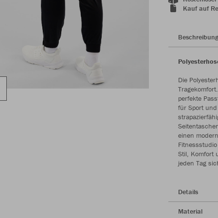
Kauf auf R
Beschreibun
Polyesterho
Die Polyester
Tragekomfort.
perfekte Pas
für Sport und 
strapazierfähi
Seitentaschen
einen modern
Fitnessstudio
Stil, Komfort 
jeden Tag sic
Details
Material