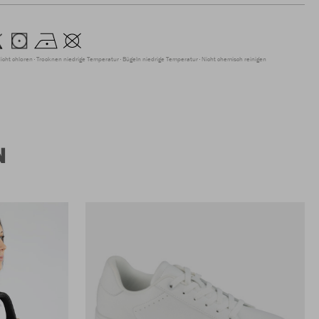
icht chloren
Trocknen niedrige Temperatur
Bügeln niedrige Temperatur
Nicht chemisch reinigen
N