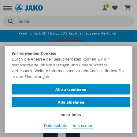
1
Suche
Ready for Kick Off | Bis zu 50% Rabatt auf ausgewählte Artikel |
JETZT ENTDECKEN
Wir verwenden Cookies
Durch die Analyse der Besucherdaten können wir dir
personalisierte Inhalte anzeigen und unsere Website
verbessern. Weitere Informationen zu den Cookies findest Du
in den Einstellungen.
Alle akzeptieren
Alle ablehnen
mehr Infos
Datenschutz
Impressum