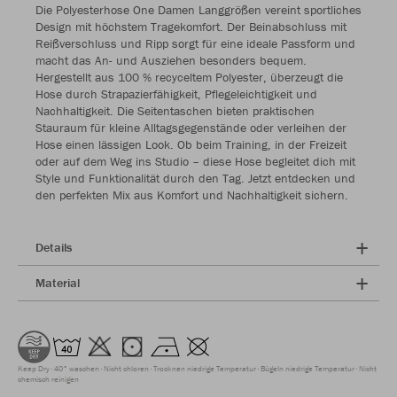
Die Polyesterhose One Damen Langgrößen vereint sportliches
Design mit höchstem Tragekomfort. Der Beinabschluss mit
Reißverschluss und Ripp sorgt für eine ideale Passform und
macht das An- und Ausziehen besonders bequem.
Hergestellt aus 100 % recyceltem Polyester, überzeugt die
Hose durch Strapazierfähigkeit, Pflegeleichtigkeit und
Nachhaltigkeit. Die Seitentaschen bieten praktischen
Stauraum für kleine Alltagsgegenstände oder verleihen der
Hose einen lässigen Look. Ob beim Training, in der Freizeit
oder auf dem Weg ins Studio – diese Hose begleitet dich mit
Style und Funktionalität durch den Tag. Jetzt entdecken und
den perfekten Mix aus Komfort und Nachhaltigkeit sichern.
Details
Material
Keep Dry
40° waschen
Nicht chloren
Trocknen niedrige Temperatur
Bügeln niedrige Temperatur
Nicht
chemisch reinigen