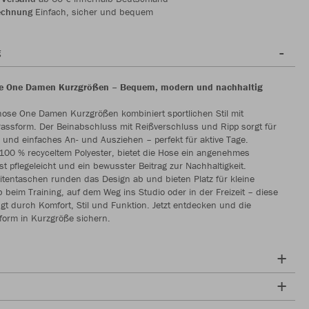
echnung
Einfach, sicher und bequem
g
se One Damen Kurzgrößen – Bequem, modern und nachhaltig
hose One Damen Kurzgrößen kombiniert sportlichen Stil mit
Passform. Der Beinabschluss mit Reißverschluss und Ripp sorgt für
z und einfaches An- und Ausziehen – perfekt für aktive Tage.
 100 % recyceltem Polyester, bietet die Hose ein angenehmes
st pflegeleicht und ein bewusster Beitrag zur Nachhaltigkeit.
itentaschen runden das Design ab und bieten Platz für kleine
b beim Training, auf dem Weg ins Studio oder in der Freizeit – diese
t durch Komfort, Stil und Funktion. Jetzt entdecken und die
form in Kurzgröße sichern.