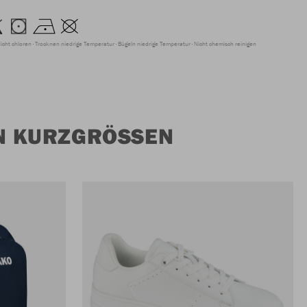
icht chloren
Trocknen niedrige Temperatur
Bügeln niedrige Temperatur
Nicht chemisch reinigen
 KURZGRÖSSEN