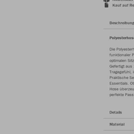
Kauf auf R
Beschreibun
Polyesterho
Die Polyester
funktionaler 
optimalen Sit
Gefertigt aus
Tragegefühl, i
Praktische Se
Essentials. O
Hose überzeug
perfekte Pass
Details
Material