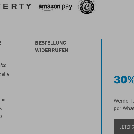
E
BESTELLUNG
WIDERRUFEN
nfos
belle
30%
&
ion
Werde Te
 &
per Wha
s
JETZT