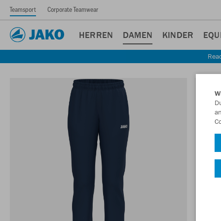
Teamsport
Corporate Teamwear
HERREN
DAMEN
KINDER
EQU
Read
W
Du
an
Co