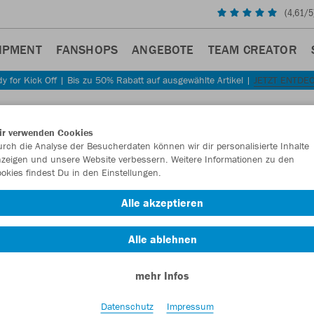
(
4,61
/5
IPMENT
FANSHOPS
ANGEBOTE
TEAM CREATOR
y for Kick Off | Bis zu 50% Rabatt auf ausgewählte Artikel |
JETZT ENTDE
Sta
Zurück
ir verwenden Cookies
JAKO
rch die Analyse der Besucherdaten können wir dir personalisierte Inhalte
zeigen und unsere Website verbessern. Weitere Informationen zu den
Damen
okies findest Du in den Einstellungen.
Artikelnummer:
Alle akzeptieren
Alle ablehnen
Lust auf 30% R
mehr Infos
Datenschutz
Impressum