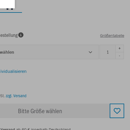
estellung
Größentabelle
+
 wählen
-
ividualisieren
wSt.
zzgl. Versand
Bitte Größe wählen
 Versand
ab 60 € innerhalb Deutschland