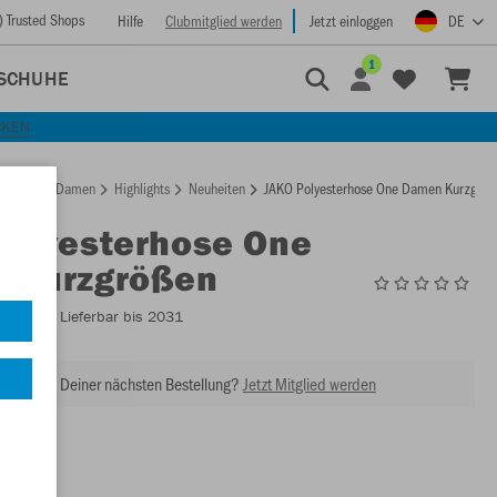
) Trusted Shops
Hilfe
Clubmitglied werden
Jetzt einloggen
DE
1
SCHUHE
CKEN
rtseite
Damen
Highlights
Neuheiten
JAKO Polyesterhose One Damen Kurzgröß
Polyesterhose One
 Kurzgrößen
9200DS
- Lieferbar bis 2031
abatt bei Deiner nächsten Bestellung?
Jetzt Mitglied werden