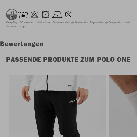
Keep Dry
40° waschen
Nicht chloren
Trocknen niedrige Temperatur
Bügeln niedrige Temperatur
Nicht
chemisch reinigen
Bewertungen
PASSENDE PRODUKTE ZUM POLO ONE