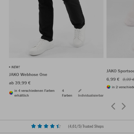
NEW!
JAKO Sportso
JAKO Webhose One
6,99 €
9,99 
ab 39,99 €
in 2 verschied
in 4 verschiedenen Farben
4
erhältlich
Farben
Individualisierbar
(
4,61
/5) Trusted Shops