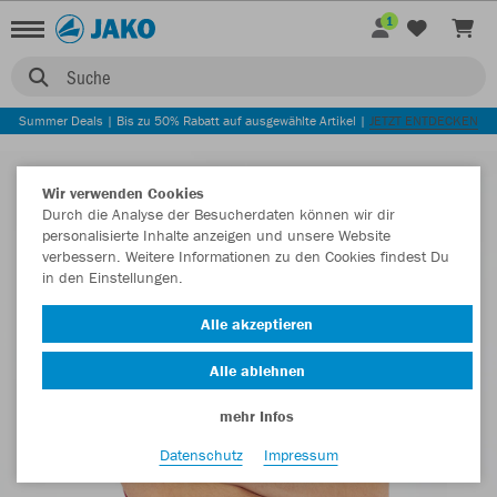
1
Suche
Summer Deals | Bis zu 50% Rabatt auf ausgewählte Artikel |
JETZT ENTDECKEN
Wir verwenden Cookies
Durch die Analyse der Besucherdaten können wir dir
personalisierte Inhalte anzeigen und unsere Website
verbessern. Weitere Informationen zu den Cookies findest Du
in den Einstellungen.
Alle akzeptieren
Alle ablehnen
mehr Infos
Datenschutz
Impressum