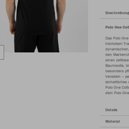
Beschreibun
Polo One Cot
Das Polo One 
höchstem Trag
dynamischen,
den Markencha
einen zeitlose
Baumwolle, bi
besonders pfl
Veredeln – pe
einheitliches
Polo One Cott
dein Polo One
Details
Material