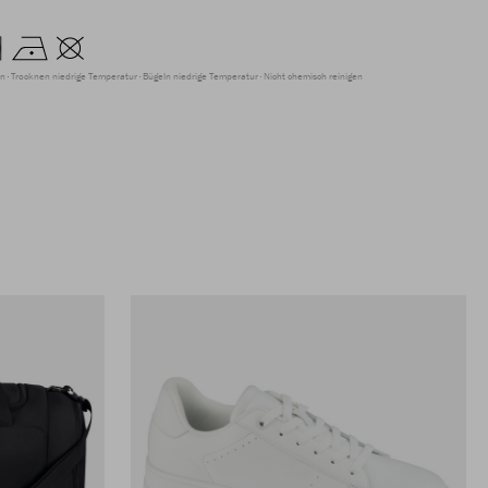
en
Trocknen niedrige Temperatur
Bügeln niedrige Temperatur
Nicht chemisch reinigen