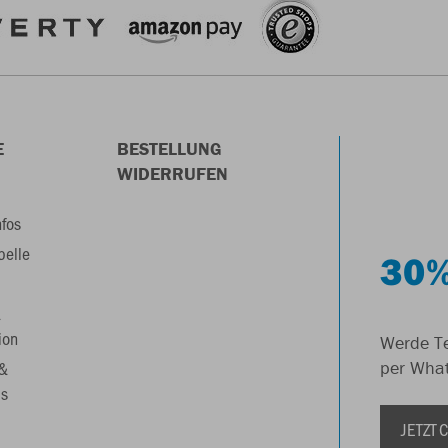
E
BESTELLUNG
WIDERRUFEN
nfos
belle
30%
&
ion
Werde Te
 &
per Wha
s
JETZT