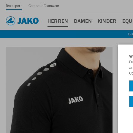
Teamsport
Corporate Teamwear
HERREN
DAMEN
KINDER
EQU
Su
W
Du
an
Co