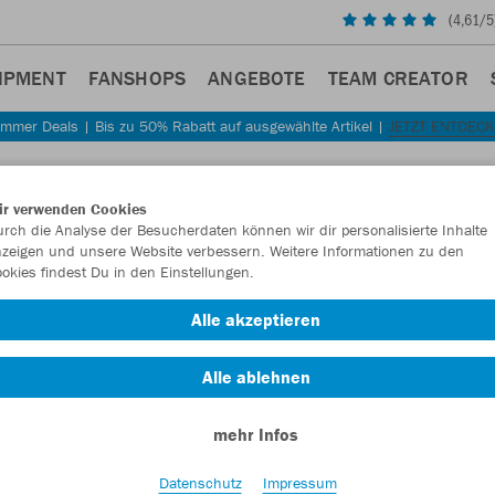
(
4,61
/5
IPMENT
FANSHOPS
ANGEBOTE
TEAM CREATOR
mmer Deals | Bis zu 50% Rabatt auf ausgewählte Artikel |
JETZT ENTDEC
Sta
Zurück
ir verwenden Cookies
JAKO
rch die Analyse der Besucherdaten können wir dir personalisierte Inhalte
zeigen und unsere Website verbessern. Weitere Informationen zu den
okies findest Du in den Einstellungen.
Artikelnummer:
Alle akzeptieren
Lust auf 30% R
Alle ablehnen
mehr Infos
Datenschutz
Impressum