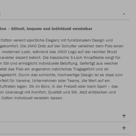
g
ton – Stilvoll, bequem und individuell veredelbar
Cotton vereint sportliche Eleganz mit funktionalem Design und
ekomfort. Die JAKO Dots auf der Schulter verleihen dem Polo einen
 modernen Look, während das JAKO Logo auf der rechten Brust
rakter dezent betont. Die klassische 3-Loch Knopfleiste sorgt für
n Stil und ermöglicht individuelle Belüftung. Gefertigt aus weicher
etet das Polo ein angenehm natürliches Tragegefühl und ist
egeleicht. Durch das schlichte, hochwertige Design ist es ideal zum
rfekt für Vereine, Unternehmen oder Teams, die Wert auf ein
 Auftreten legen. Ob im Büro, in der Freizeit oder beim Sport – das
on überzeugt mit Komfort, Qualität und Stil. Jetzt entdecken und
 Cotton individuell veredeln lassen.