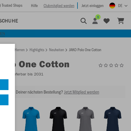
) Trusted Shops
Hilfe
Clubmitglied werden
Jetzt einloggen
DE
1
SCHUHE
KEN
rtseite
Herren
Highlights
Neuheiten
JAKO Polo One Cotton
Polo One Cotton
6301
- Lieferbar bis 2031
abatt bei Deiner nächsten Bestellung?
Jetzt Mitglied werden