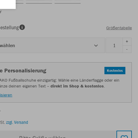
y
estellung
Größentabelle
+
 wählen
-
e Personalisierung
Kostenlos
AKO Fußballschuhe einzigartig: Wähle eine Länderflagge oder ein
änze deinen eigenen Text –
direkt im Shop & kostenlos
.
isieren
€
wSt.
zzgl. Versand