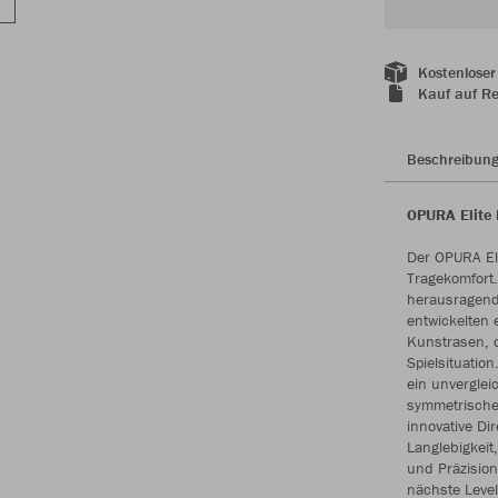
Kostenloser
Kauf auf R
Beschreibun
OPURA Elite 
Der OPURA El
Tragekomfort
herausragende
entwickelten 
Kunstrasen, d
Spielsituatio
ein unverglei
symmetrischer
innovative Dir
Langlebigkeit
und Präzision
nächste Level.