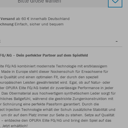
Bitte Größe wählen
 Versand
ab 60 € innerhalb Deutschland
echnung
Einfach, sicher und bequem
g
FG/AG – Dein perfekter Partner auf dem Spielfeld
ite FG/AG kombiniert modernste Technologie mit erstklassigem
. Made in Europe steht dieser Nockenschuh für Erwachsene für
 Qualität und einen optimalen Fit, der durch den speziell
europäischen Leisten gewährleistet wird. Egal, ob auf Natur- oder
er OPURA Elite FG/AG bietet dir zuverlässige Performance in jeder
n. Das Obermaterial aus hochwertigem synthetischem Leder sorgt für
chliches Ballgefühl, während die gestrickte Zungenkonstruktion mit
 Schnürung eine perfekte Passform garantiert. Durch die
ect Injection Technologie erhält der Schuh zusätzliche Stabilität und
, um dir auf dem Platz immer zur Seite zu stehen. Setze auf Qualität
 – entdecke den OPURA Elite FG/AG und bring dein Spiel auf das
 Jetzt erhältlich!