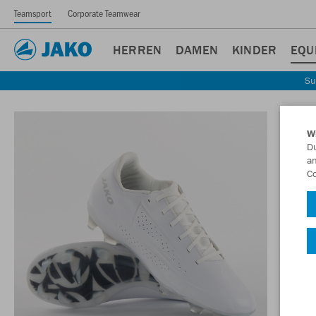
Teamsport
Corporate Teamwear
HERREN
DAMEN
KINDER
EQU
Su
W
Du
an
Co