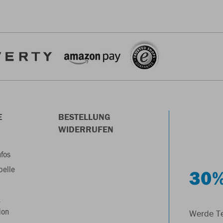
E
BESTELLUNG
WIDERRUFEN
nfos
belle
30%
&
ion
Werde Te