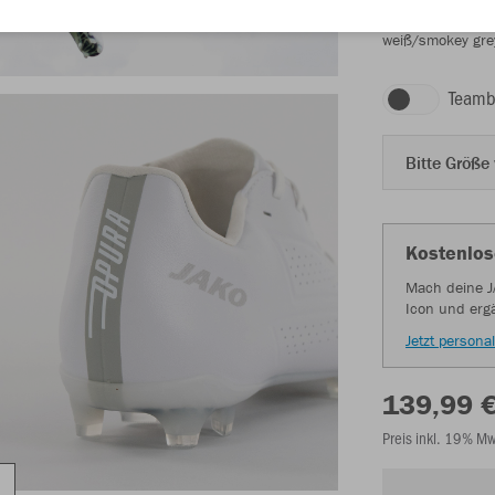
weiß/smokey gre
Teamb
Bitte Größe
Kostenlos
Mach deine J
Icon und erg
Jetzt personal
139,99 
Preis inkl. 19% M