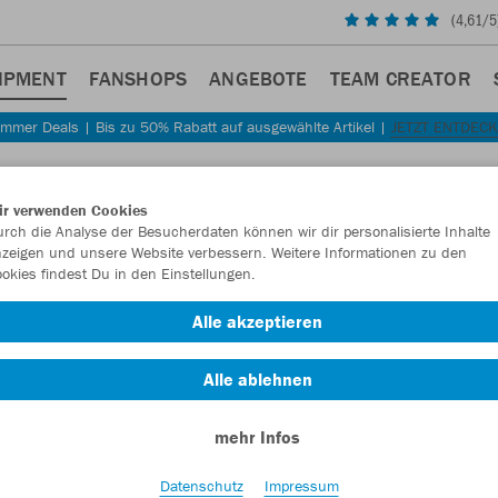
(
4,61
/5
IPMENT
FANSHOPS
ANGEBOTE
TEAM CREATOR
mmer Deals | Bis zu 50% Rabatt auf ausgewählte Artikel |
JETZT ENTDEC
Sta
Zurück
ir verwenden Cookies
JAKO
rch die Analyse der Besucherdaten können wir dir personalisierte Inhalte
zeigen und unsere Website verbessern. Weitere Informationen zu den
okies findest Du in den Einstellungen.
Artikelnummer:
Alle akzeptieren
Lust auf 30% R
Alle ablehnen
mehr Infos
Datenschutz
Impressum