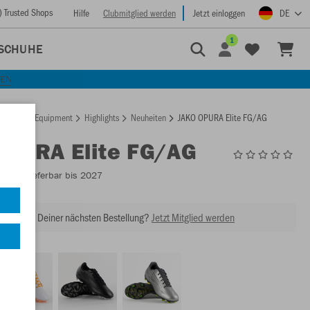
) Trusted Shops
Hilfe
Clubmitglied werden
Jetzt einloggen
DE
1
SCHUHE
KEN
rtseite
Equipment
Highlights
Neuheiten
JAKO OPURA Elite FG/AG
OPURA Elite FG/AG
5552
- Lieferbar bis 2027
abatt bei Deiner nächsten Bestellung?
Jetzt Mitglied werden