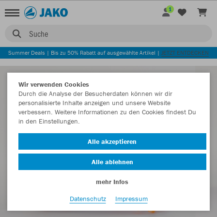
1
Suche
Summer Deals | Bis zu 50% Rabatt auf ausgewählte Artikel |
JETZT ENTDECKEN
Wir verwenden Cookies
Durch die Analyse der Besucherdaten können wir dir
personalisierte Inhalte anzeigen und unsere Website
verbessern. Weitere Informationen zu den Cookies findest Du
in den Einstellungen.
Alle akzeptieren
Alle ablehnen
mehr Infos
Datenschutz
Impressum