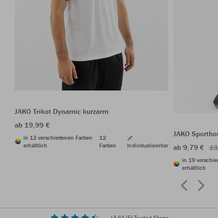
JAKO Trikot Dynamic kurzarm
ab 19,99 €
JAKO Sporthos
in 12 verschiedenen Farben
12
erhältlich
Farben
Individualisierbar
ab 9,79 €
13
in 19 verschi
erhältlich
(
4,61
/5) Trusted Shops