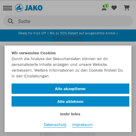
1
Suche
Ready for Kick Off | Bis zu 50% Rabatt auf ausgewählte Artikel |
JETZT ENTDECKEN
Wir verwenden Cookies
Durch die Analyse der Besucherdaten können wir dir
personalisierte Inhalte anzeigen und unsere Website
verbessern. Weitere Informationen zu den Cookies findest Du
in den Einstellungen.
Alle akzeptieren
Alle ablehnen
mehr Infos
Datenschutz
Impressum