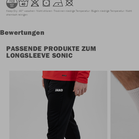
Keep Dry
40° waschen
Nicht chloren
Trocknen niedrige Temperatur
Bügeln niedrige Temperatur
Nicht
chemisch reinigen
Bewertungen
PASSENDE PRODUKTE ZUM
LONGSLEEVE SONIC