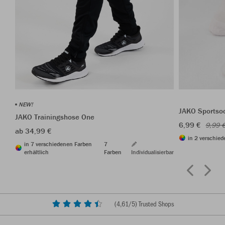
NEW!
JAKO Sportso
JAKO Trainingshose One
6,99 €
9,99 
ab 34,99 €
in 2 verschied
in 7 verschiedenen Farben
7
erhältlich
Farben
Individualisierbar
(
4,61
/5) Trusted Shops