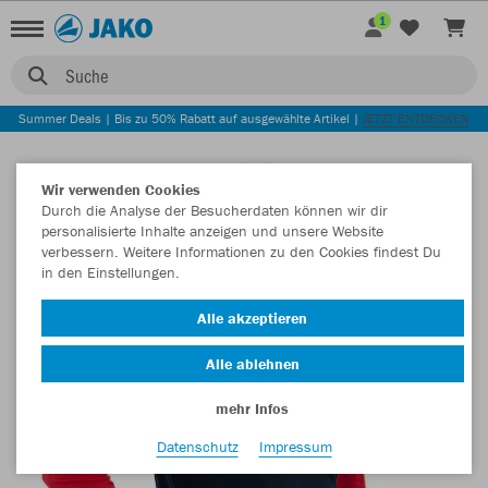
1
Suche
Summer Deals | Bis zu 50% Rabatt auf ausgewählte Artikel |
JETZT ENTDECKEN
Wir verwenden Cookies
Durch die Analyse der Besucherdaten können wir dir
personalisierte Inhalte anzeigen und unsere Website
verbessern. Weitere Informationen zu den Cookies findest Du
in den Einstellungen.
Alle akzeptieren
Alle ablehnen
mehr Infos
Datenschutz
Impressum