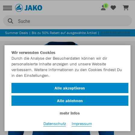
1
Suche
Summer Deals | Bis zu 50% Rabatt auf ausgewählte Artikel |
JETZT ENTDECKEN
Wir verwenden Cookies
Durch die Analyse der Besucherdaten können wir dir
personalisierte Inhalte anzeigen und unsere Website
verbessern. Weitere Informationen zu den Cookies findest Du
in den Einstellungen.
Alle akzeptieren
Alle ablehnen
mehr Infos
Datenschutz
Impressum