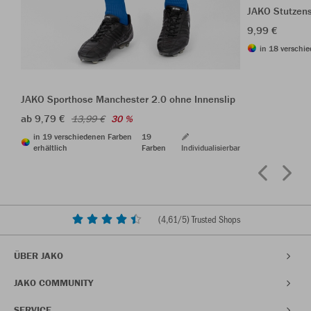
JAKO Stutzen
9,99 €
in 18 verschie
JAKO Sporthose Manchester 2.0 ohne Innenslip
ab 9,79 €
13,99 €
30 %
in 19 verschiedenen Farben
19
erhältlich
Farben
Individualisierbar
(
4,61
/5) Trusted Shops
ÜBER JAKO
JAKO COMMUNITY
SERVICE