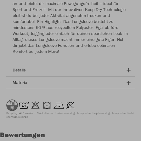
an und bietet dir maximale Bewegungsfreiheit – ideal für
Sport und Freizeit. Mit der innovativen Keep Dry-Technologie
bleibst du bei jeder Aktivität angenehm trocken und
komfortabel. Ein Highlight: Das Longsleeve besteht zu
mindestens 50 % aus recyceltem Polyester. Egal ob fürs
Workout, Jogging oder einfach für deinen sportlichen Look im
Alltag, dieses Longsleeve macht immer eine gute Figur. Hol
dir jetzt das Longsleeve Function und erlebe optimalen
Komfort bei jedem Move!
Details
Material
Keep Dry
40° waschen
Nicht chloren
Trocknen niedrige Temperatur
Bügeln niedrige Temperatur
Nicht
chemisch reinigen
Bewertungen