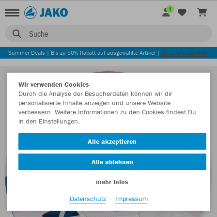
1
Suche
Summer Deals | Bis zu 50% Rabatt auf ausgewählte Artikel |
JETZT ENTDECKEN
Wir verwenden Cookies
Durch die Analyse der Besucherdaten können wir dir
personalisierte Inhalte anzeigen und unsere Website
verbessern. Weitere Informationen zu den Cookies findest Du
in den Einstellungen.
Alle akzeptieren
Alle ablehnen
mehr Infos
Datenschutz
Impressum