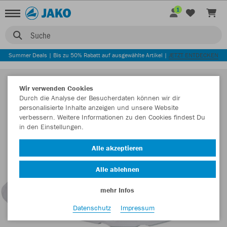
1
Suche
Summer Deals | Bis zu 50% Rabatt auf ausgewählte Artikel |
JETZT ENTDECKEN
Wir verwenden Cookies
Durch die Analyse der Besucherdaten können wir dir
personalisierte Inhalte anzeigen und unsere Website
verbessern. Weitere Informationen zu den Cookies findest Du
in den Einstellungen.
Alle akzeptieren
Alle ablehnen
mehr Infos
Datenschutz
Impressum