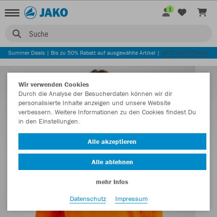
1
Suche
Summer Deals | Bis zu 50% Rabatt auf ausgewählte Artikel |
JETZT ENTDECKEN
Wir verwenden Cookies
Durch die Analyse der Besucherdaten können wir dir
personalisierte Inhalte anzeigen und unsere Website
verbessern. Weitere Informationen zu den Cookies findest Du
in den Einstellungen.
Alle akzeptieren
Alle ablehnen
mehr Infos
Datenschutz
Impressum