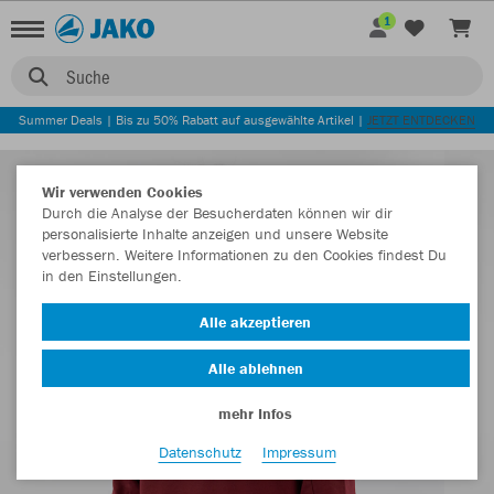
1
Suche
Summer Deals | Bis zu 50% Rabatt auf ausgewählte Artikel |
JETZT ENTDECKEN
Wir verwenden Cookies
Durch die Analyse der Besucherdaten können wir dir
personalisierte Inhalte anzeigen und unsere Website
verbessern. Weitere Informationen zu den Cookies findest Du
in den Einstellungen.
Alle akzeptieren
Alle ablehnen
mehr Infos
Datenschutz
Impressum