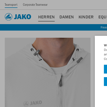
Teamsport
Corporate Teamwear
HERREN
DAMEN
KINDER
EQU
Read
W
Du
an
Co