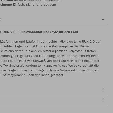
echnung
Einfach, sicher und bequem
g
 RUN 2.0 – Funktionalität und Style für den Lauf
Läuferinnen und Läufer in der hochfunktionalen Linie RUN 2.0 auf
An kühlen Tagen kannst Du dir die Kapuzenjacke der Reihe
ie ist aus dem funktionellen Materialgemisch Polyester - Stretch -
asthan gefertigt. Der Stoff ist atmungsaktiv und transportiert beim
ende Feuchtigkeit wie Schweiß von der Haut weg, damit sie an der
s Textilmaterials verdunsten kann. Auf diese Weise verschafft die
 der Trägerin oder dem Träger optimale Voraussetzungen für den
k ist im typischen Look der Reihe gestaltet.