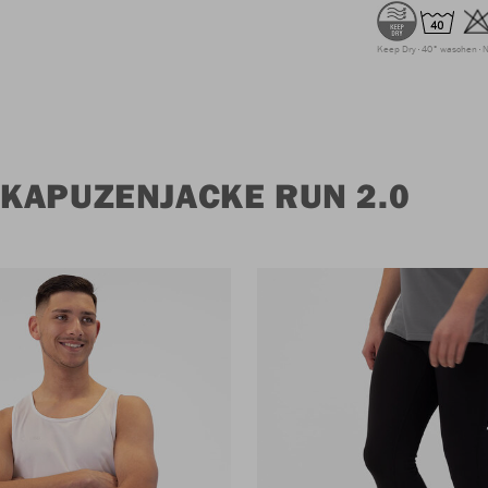
Keep Dry
40° waschen
N
KAPUZENJACKE RUN 2.0