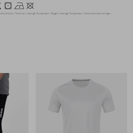
icht chloren
Trocknen niedrige Temperatur
Bügeln niedrige Temperatur
Nicht chemisch reinigen