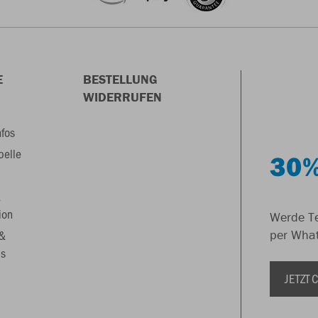
E
BESTELLUNG
WIDERRUFEN
nfos
belle
30%
&
ion
Werde Te
 &
per Wha
s
JETZT