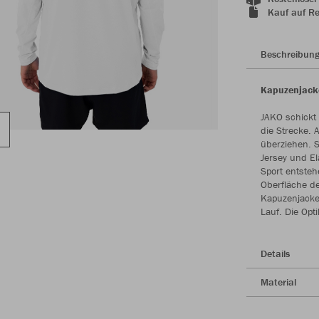
Kauf auf R
Beschreibun
Kapuzenjacke
JAKO schickt 
die Strecke. 
überziehen. S
Jersey und El
Sport entsteh
Oberfläche de
Kapuzenjacke
Lauf. Die Opti
Details
Material