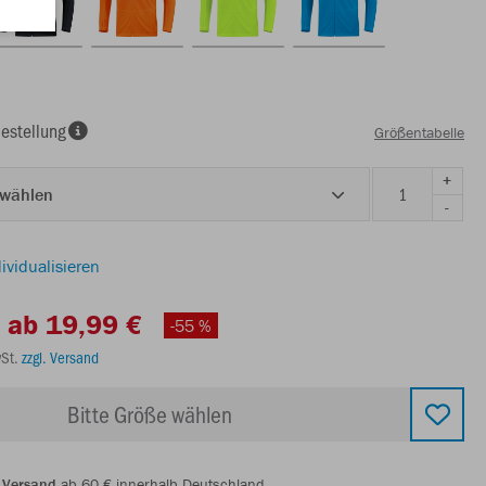
estellung
Größentabelle
+
 wählen
-
ividualisieren
ab 19,99 €
-55 %
wSt.
zzgl. Versand
Bitte Größe wählen
 Versand
ab 60 € innerhalb Deutschland