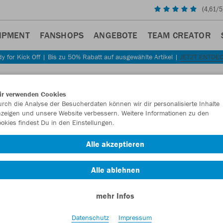
(
4,61
/5
IPMENT
FANSHOPS
ANGEBOTE
TEAM CREATOR
y for Kick Off | Bis zu 50% Rabatt auf ausgewählte Artikel |
JETZT ENTDE
Sta
Zurück
ir verwenden Cookies
JAKO
rch die Analyse der Besucherdaten können wir dir personalisierte Inhalte
zeigen und unsere Website verbessern. Weitere Informationen zu den
2.0
okies findest Du in den Einstellungen.
Artikelnummer:
Alle akzeptieren
Alle ablehnen
Lust auf 30% R
mehr Infos
Datenschutz
Impressum