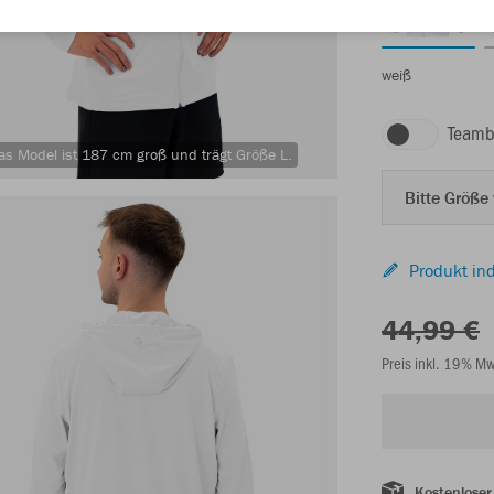
weiß
Teamb
as Model ist 187 cm groß und trägt Größe L.
Bitte Größe
Produkt ind
44,99 €
Preis inkl. 19% M
Kostenloser