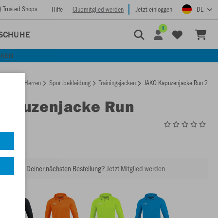
) Trusted Shops
Hilfe
Clubmitglied werden
Jetzt einloggen
DE
1
SCHUHE
CKEN
rtseite
Herren
Sportbekleidung
Trainingsjacken
JAKO Kapuzenjacke Run 2.0
Kapuzenjacke Run
6875
abatt bei Deiner nächsten Bestellung?
Jetzt Mitglied werden