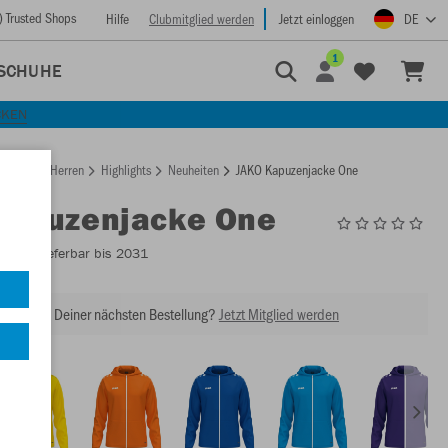
) Trusted Shops
Hilfe
Clubmitglied werden
Jetzt einloggen
DE
1
SCHUHE
CKEN
rtseite
Herren
Highlights
Neuheiten
JAKO Kapuzenjacke One
Kapuzenjacke One
6800
- Lieferbar bis 2031
abatt bei Deiner nächsten Bestellung?
Jetzt Mitglied werden