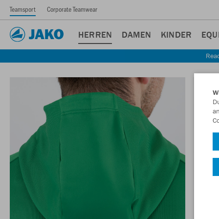
Teamsport
Corporate Teamwear
HERREN
DAMEN
KINDER
EQU
Read
W
Du
an
Co