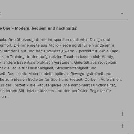
g
e One – Modern, bequem und nachhaltig
cke One überzeugt durch ihr sportlich-schlichtes Design und
mfort. Die Innenseite aus Micro-Fleece sorgt für ein angenehm
l auf der Haut und hält zuverlässig warm – perfekt für kühle Tage
 zum Training. In den aufgesetzten Taschen lassen sich Handy,
r andere Essentials praktisch verstauen. Gefertigt aus recyceltem
ht die Jacke für Nachhaltigkeit, Strapazierfähigkeit und
keit. Das leichte Material bietet optimale Bewegungsfreiheit und
ke zum idealen Begleiter für Sport und Freizeit. Ob beim Aufwärmen,
r in der Freizeit – die Kapuzenjacke One kombiniert Funktionalität,
odernen Stil. Jetzt entdecken und den perfekten Begleiter für
hern.