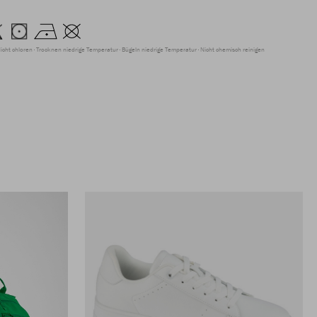
icht chloren
Trocknen niedrige Temperatur
Bügeln niedrige Temperatur
Nicht chemisch reinigen