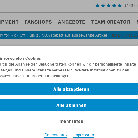
(
4,61
/5
IPMENT
FANSHOPS
ANGEBOTE
TEAM CREATOR
y for Kick Off | Bis zu 50% Rabatt auf ausgewählte Artikel |
JETZT ENTDE
Sta
Zurück
ir verwenden Cookies
JAKO
rch die Analyse der Besucherdaten können wir dir personalisierte Inhalte
zeigen und unsere Website verbessern. Weitere Informationen zu den
okies findest Du in den Einstellungen.
Artikelnummer:
Alle akzeptieren
Lust auf 30% R
Alle ablehnen
mehr Infos
Datenschutz
Impressum