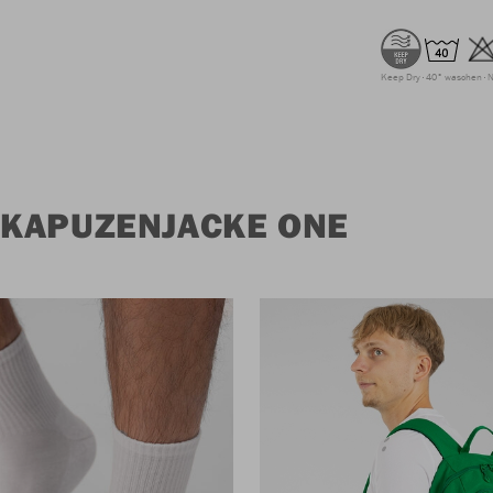
Keep Dry
40° waschen
N
 KAPUZENJACKE ONE