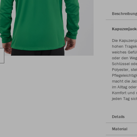
Beschreibun
Kapuzenjack
Die Kapuzenja
hohen Trageko
weiches Gefüh
oder den Weg
Schlüssel ode
Polyester, ste
Pflegeleichtig
macht die Jac
im Alltag ode
Komfort und m
jeden Tag sic
Details
Material