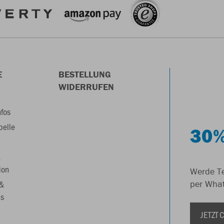
E
BESTELLUNG
WIDERRUFEN
nfos
belle
30%
&
ion
Werde Te
 &
per Wha
s
JETZT