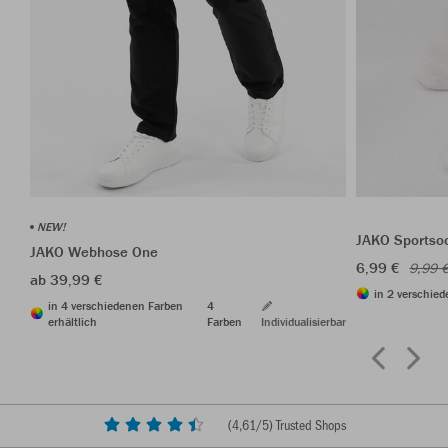
NEW!
JAKO Sportso
JAKO Webhose One
6,99 €
9,99 
ab 39,99 €
in 2 verschied
in 4 verschiedenen Farben
4
erhältlich
Farben
Individualisierbar
(
4,61
/5) Trusted Shops