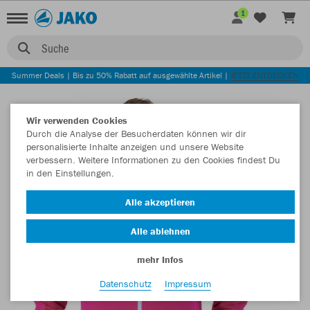
1
Suche
Summer Deals | Bis zu 50% Rabatt auf ausgewählte Artikel |
JETZT ENTDECKEN
Wir verwenden Cookies
Durch die Analyse der Besucherdaten können wir dir
personalisierte Inhalte anzeigen und unsere Website
verbessern. Weitere Informationen zu den Cookies findest Du
in den Einstellungen.
Alle akzeptieren
Alle ablehnen
mehr Infos
Datenschutz
Impressum