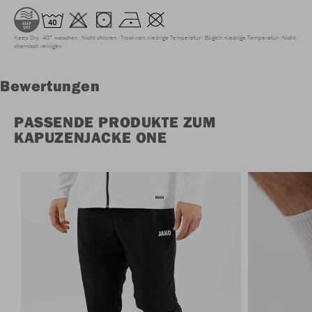
Keep Dry
40° waschen
Nicht chloren
Trocknen niedrige Temperatur
Bügeln niedrige Temperatur
Nicht
chemisch reinigen
Bewertungen
PASSENDE PRODUKTE ZUM
KAPUZENJACKE ONE