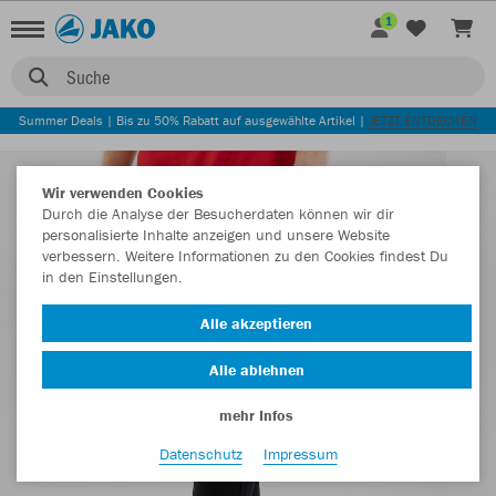
1
Suche
Summer Deals | Bis zu 50% Rabatt auf ausgewählte Artikel |
JETZT ENTDECKEN
Wir verwenden Cookies
Durch die Analyse der Besucherdaten können wir dir
personalisierte Inhalte anzeigen und unsere Website
verbessern. Weitere Informationen zu den Cookies findest Du
in den Einstellungen.
Alle akzeptieren
Alle ablehnen
mehr Infos
Datenschutz
Impressum