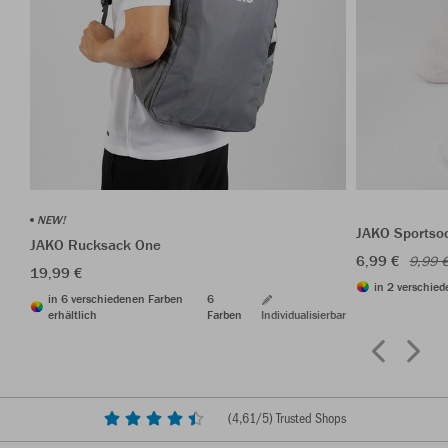
NEW!
JAKO Sportso
JAKO Rucksack One
6,99 €
9,99 
19,99 €
in 2 verschied
in 6 verschiedenen Farben
6
erhältlich
Farben
Individualisierbar
(
4,61
/5) Trusted Shops