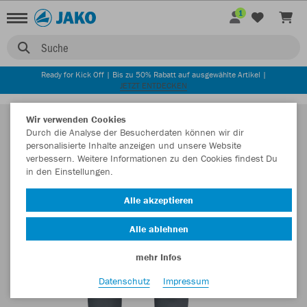
1
Suche
Ready for Kick Off | Bis zu 50% Rabatt auf ausgewählte Artikel |
JETZT ENTDECKEN
Wir verwenden Cookies
Durch die Analyse der Besucherdaten können wir dir
personalisierte Inhalte anzeigen und unsere Website
verbessern. Weitere Informationen zu den Cookies findest Du
in den Einstellungen.
Alle akzeptieren
Alle ablehnen
mehr Infos
Datenschutz
Impressum